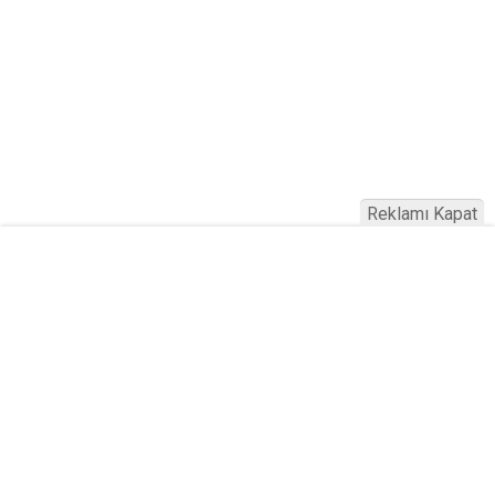
Reklamı Kapat
Köfteci Yusuf'ta Maaş 40 Bin TL Oldu