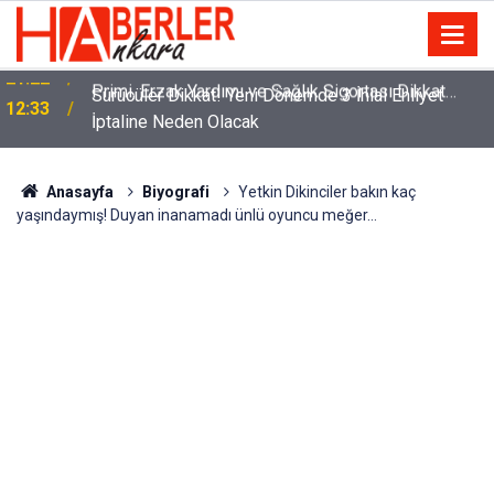
m
Sürücüler Dikkat! Yeni Dönemde 3 İhlal Ehliyet
12:33
İptaline Neden Olacak
Anasayfa
Biyografi
Yetkin Dikinciler bakın kaç
yaşındaymış! Duyan inanamadı ünlü oyuncu meğer…