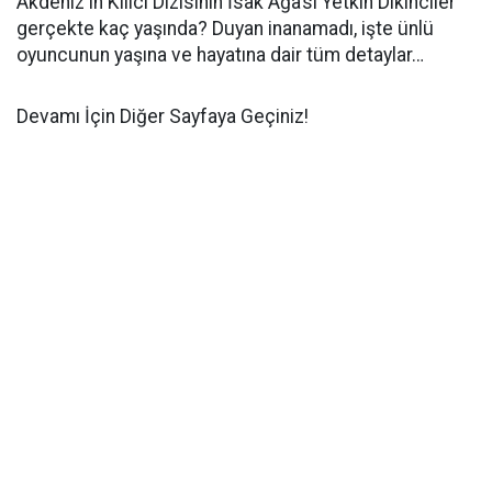
Akdeniz'in Kılıcı Dizisinin İsak Ağa’sı Yetkin Dikinciler
gerçekte kaç yaşında? Duyan inanamadı, işte ünlü
oyuncunun yaşına ve hayatına dair tüm detaylar…
Devamı İçin Diğer Sayfaya Geçiniz!