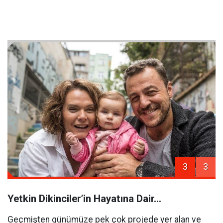
3
3
Yetkin Dikinciler’in Hayatına Dair…
Geçmişten günümüze pek çok projede yer alan ve