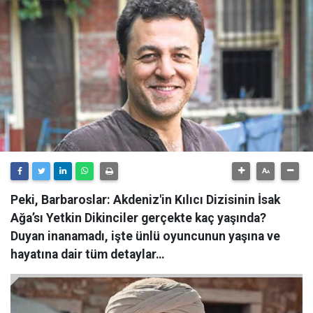
Peki, Barbaroslar: Akdeniz'in Kılıcı Dizisinin İsak
Ağa’sı Yetkin Dikinciler gerçekte kaç yaşında?
Duyan inanamadı, işte ünlü oyuncunun yaşına ve
hayatına dair tüm detaylar…