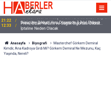
m
Sürücüler Dikkat! Yeni Dönemde 3 İhlal Ehliyet
12:33
İptaline Neden Olacak
Anasayfa
Biyografi
Masterchef Görkem Demiral
Kimdir, Ana Kadroya Girdi Mi? Görkem Demiral Ne Mezunu, Kaç
Yaşında, Nereli?