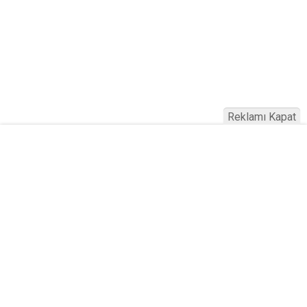
Reklamı Kapat
Köfteci Yusuf'ta Maaş 40 Bin TL Oldu