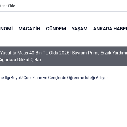
itene Ekle
ONOMI
MAGAZIN
GÜNDEM
YAŞAM
ANKARA HABE
er Dikkat! Yeni Dönemde 3 İhlal Ehliyet İptaline Neden Olacak
 İlgi Büyük! Çocukların ve Gençlerde Öğrenme İsteği Artıyor..