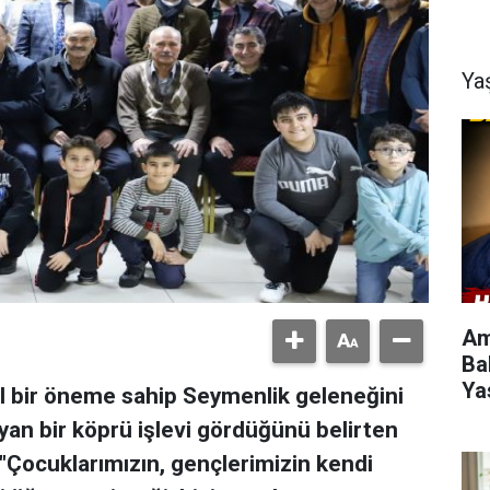
Ya
Am
Ba
Yas
el bir öneme sahip Seymenlik geleneğini
yan bir köprü işlevi gördüğünü belirten
"Çocuklarımızın, gençlerimizin kendi