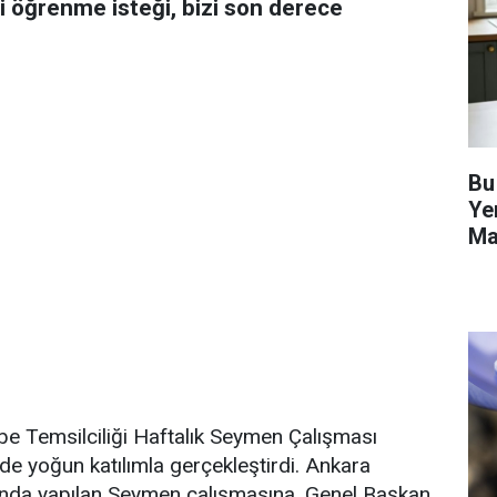
i öğrenme isteği, bizi son derece
Bu
Ye
Ma
Ha
e Temsilciliği Haftalık Seymen Çalışması
de yoğun katılımla gerçekleştirdi. Ankara
amında yapılan Seymen çalışmasına, Genel Başkan