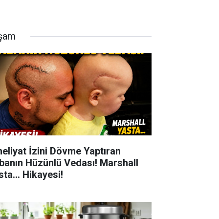
şam
eliyat İzini Dövme Yaptıran
banın Hüzünlü Vedası! Marshall
ta... Hikayesi!