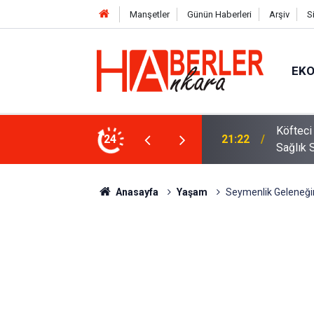
Manşetler
Günün Haberleri
Arşiv
S
EK
 Oldu 2026! Bayram Primi, Erzak Yardımı ve
24
12:33
Sürücül
Anasayfa
Yaşam
Seymenlik Geleneğine