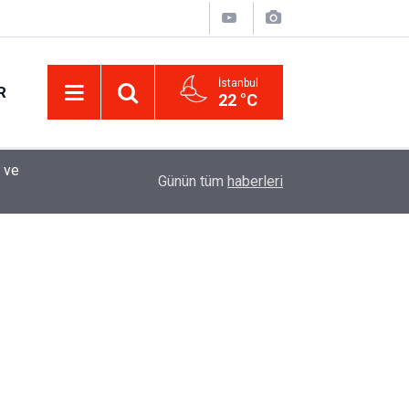
İstanbul
R
22 °C
Eminevim, Katılımevim, Fuzulev ve Birevim İçin 
12:13
Günün tüm
haberleri
Uzadı, Ödeme Kuralları Değişti