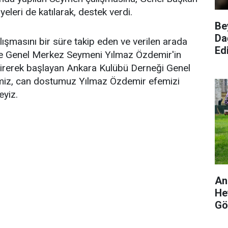
eleri de katılarak, destek verdi.
Be
Da
şmasını bir süre takip eden ve verilen arada
Edi
e Genel Merkez Seymeni Yılmaz Özdemir'in
tirerek başlayan Ankara Kulübü Derneği Genel
miz, can dostumuz Yılmaz Özdemir efemizi
eyiz.
An
He
Gö