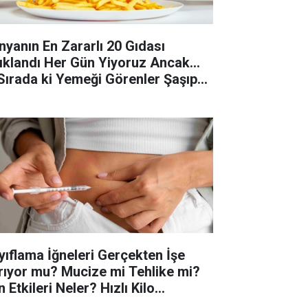
nyanın En Zararlı 20 Gıdası
ıklandı Her Gün Yiyoruz Ancak...
 Sırada ki Yemeği Görenler Şaşıp
lacak!
yıflama İğneleri Gerçekten İşe
rıyor mu? Mucize mi Tehlike mi?
 Etkileri Neler? Hızlı Kilo
rdiriyor Ama Bedeli Var mı?