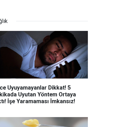
ğlık
ce Uyuyamayanlar Dikkat! 5
kikada Uyutan Yöntem Ortaya
ktı! İşe Yaramaması İmkansız!