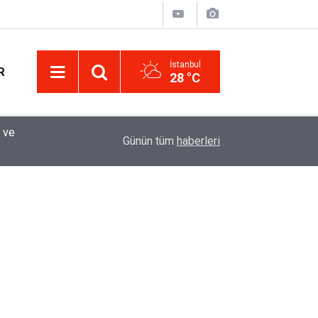
İstanbul
R
28 °C
Eminevim, Katılımevim, Fuzulev ve Birevim İçin 
12:13
Günün tüm
haberleri
Uzadı, Ödeme Kuralları Değişti