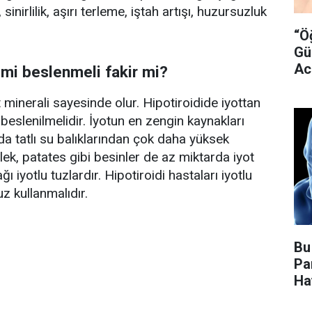
inirlilik, aşırı terleme, iştah artışı, huzursuzluk
“Ö
Gü
Ac
n mi beslenmeli fakir mi?
Uy
 minerali sayesinde olur. Hipotiroidide iyottan
r beslenilmelidir. İyotun en zengin kaynakları
nda tatlı su balıklarından çok daha yüksek
lek, patates gibi besinler de az miktarda iyot
ı iyotlu tuzlardır. Hipotiroidi hastaları iyotlu
tuz kullanmalıdır.
Bu
Pa
Ha
Bi