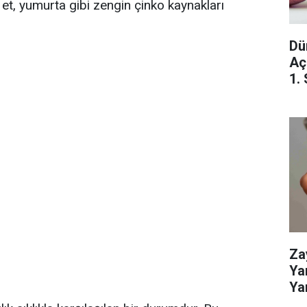
zı et, yumurta gibi zengin çinko kaynakları
Dü
Aç
1.
Ka
Za
Ya
Yan
Ve