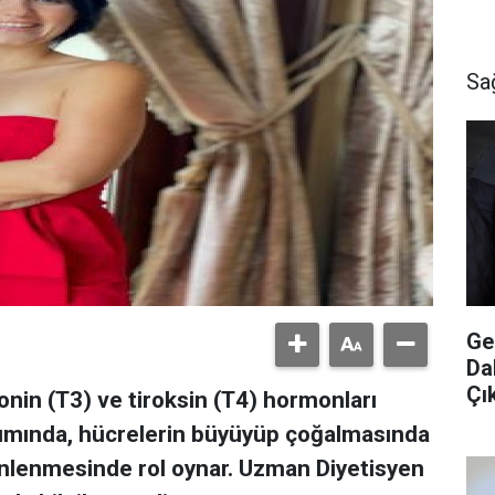
Sa
Ge
Da
Çı
ironin (T3) ve tiroksin (T4) hormonları
ımında, hücrelerin büyüyüp çoğalmasında
nlenmesinde rol oynar. Uzman Diyetisyen