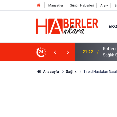
Manşetler
Günün Haberleri
Arşiv
S
EK
 Oldu 2026! Bayram Primi, Erzak Yardımı ve
24
12:33
Sürücül
Anasayfa
Sağlık
Tiroid Hastaları Nas