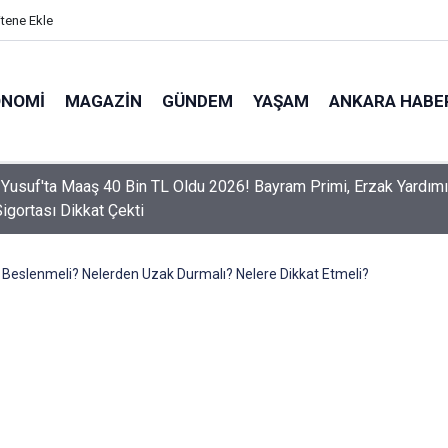
itene Ekle
ONOMI
MAGAZIN
GÜNDEM
YAŞAM
ANKARA HABE
er Dikkat! Yeni Dönemde 3 İhlal Ehliyet İptaline Neden Olacak
ıl Beslenmeli? Nelerden Uzak Durmalı? Nelere Dikkat Etmeli?