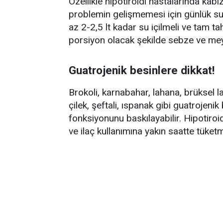
Özellikle hipotiroidi hastalarında kabız
problemin gelişmemesi için günlük su 
az 2-2,5 lt kadar su içilmeli ve tam ta
porsiyon olacak şekilde sebze ve meyve 
Guatrojenik besinlere dikkat!
Brokoli, karnabahar, lahana, brüksel l
çilek, şeftali, ıspanak gibi guatrojenik
fonksiyonunu baskılayabilir. Hipotiroi
ve ilaç kullanımına yakın saatte tüket