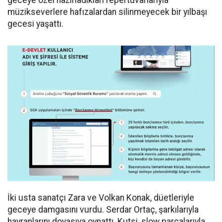
geceye özel hazırladıkları repertuvarlarıyla
müzikseverlere hafızalardan silinmeyecek bir yılbaşı
gecesi yaşattı.
İki usta sanatçı Zara ve Volkan Konak, düetleriyle
geceye damgasını vurdu. Serdar Ortaç, şarkılarıyla
hayranlarını doyasıya oynattı. Kutsi, slow parçalarıyla