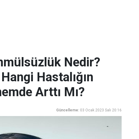
ammülsüzlük Nedir?
 Hangi Hastalığın
nemde Arttı Mı?
Güncelleme:
03 Ocak 2023 Salı 20:16