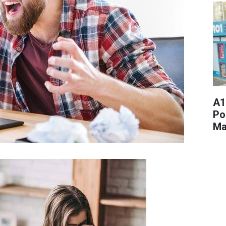
A1
Po
Ma