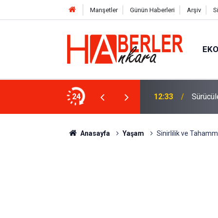
Manşetler
Günün Haberleri
Arşiv
S
EK
 Oldu 2026! Bayram Primi, Erzak Yardımı ve
24
12:33
Sürücül
Anasayfa
Yaşam
Sinirlilik ve Tahamm