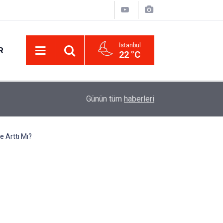
İstanbul
R
22 °C
Eminevim, Katılımevim, Fuzulev ve Birevim İçin 
12:13
Günün tüm
haberleri
Uzadı, Ödeme Kuralları Değişti
e Arttı Mı?