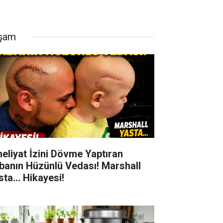
şam
eliyat İzini Dövme Yaptıran
banın Hüzünlü Vedası! Marshall
ta... Hikayesi!