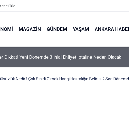
itene Ekle
ONOMI
MAGAZIN
GÜNDEM
YAŞAM
ANKARA HABE
er Dikkat! Yeni Dönemde 3 İhlal Ehliyet İptaline Neden Olacak
ülsüzlük Nedir? Çok Sinirli Olmak Hangi Hastalığın Belirtisi? Son Dönemd