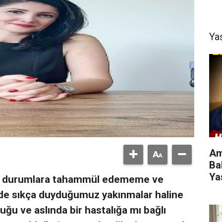
Ya
Am
Ba
Yas
ve durumlara tahammül edememe ve
de sıkça duyduğumuz yakınmalar haline
ğu ve aslında bir hastalığa mı bağlı