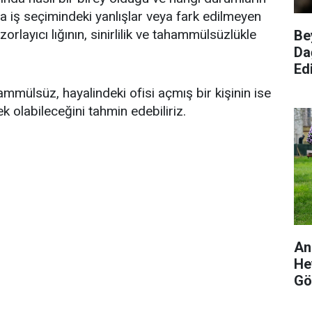
ca iş seçimindeki yanlışlar veya fark edilmeyen
orlayıcı lığının, sinirlilik ve tahammülsüzlükle
Be
Da
Edi
mmülsüz, hayalindeki ofisi açmış bir kişinin ise
 olabileceğini tahmin edebiliriz.
An
He
Gö