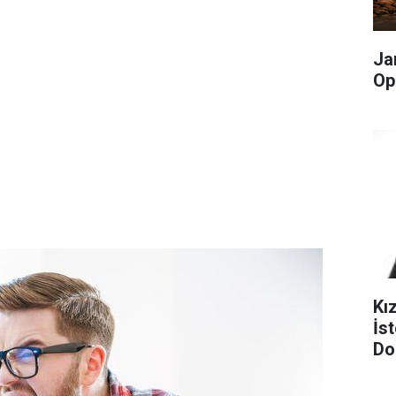
Ja
Op
Kı
İst
Do