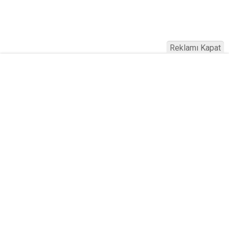
Reklamı Kapat
Köfteci Yusuf'ta Maaş 40 Bin TL Oldu
2026! Bayram Primi, Erzak Yardımı ve
Sağlık Sigortası Dikkat Çekti