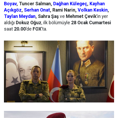
Boyav
, Tuncer Salman,
Dağhan Külegeç
,
Kayhan
Açıkgöz
,
Serhan Onat
, Rami Narin,
Volkan Keskin
,
Taylan Meydan
, Sahra Şaş
ve
Mehmet Çevik
’in yer
aldığı
Dokuz Oğuz
, ilk bölümüyle
28 Ocak Cumartesi
saat
20.00
’de
FOX
’ta.