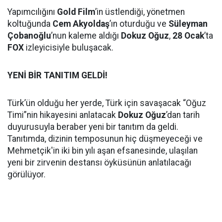
Yapımcılığını
Gold Film
’in üstlendiği, yönetmen
koltuğunda
Cem Akyoldaş
’ın oturduğu ve
Süleyman
Çobanoğlu
’nun kaleme aldığı
Dokuz Oğuz
,
28 Ocak
’ta
FOX
izleyicisiyle buluşacak.
YENİ BİR TANITIM GELDİ!
Türk’ün olduğu her yerde, Türk için savaşacak “Oğuz
Timi”nin hikayesini anlatacak
Dokuz Oğuz
’dan tarih
duyurusuyla beraber yeni bir tanıtım da geldi.
Tanıtımda, dizinin temposunun hiç düşmeyeceği ve
Mehmetçik'in iki bin yılı aşan efsanesinde, ulaşılan
yeni bir zirvenin destansı öyküsünün anlatılacağı
görülüyor.