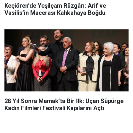
Keçiören’de Yeşilçam Rüzgârı: Arif ve
Vasilis’in Macerası Kahkahaya Boğdu
28 Yıl Sonra Mamak’ta Bir İlk: Uçan Süpürge
Kadın Filmleri Festivali Kapılarını Açtı