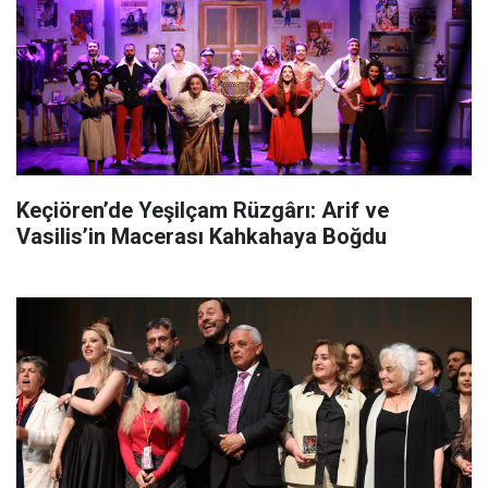
Keçiören’de Yeşilçam Rüzgârı: Arif ve
Vasilis’in Macerası Kahkahaya Boğdu