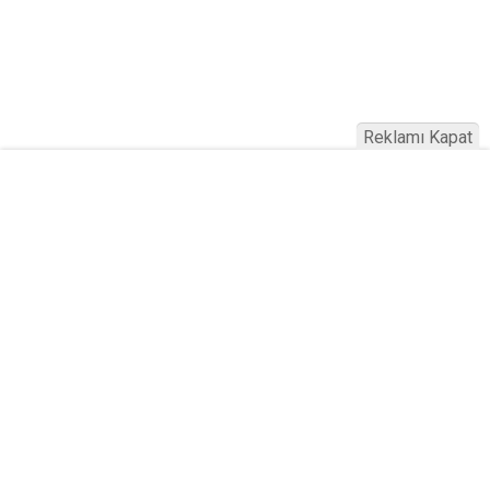
Reklamı Kapat
Ankara 2026 B Sınıfı Ehliyet Fiyatları
Açıklandı! Harç, Sınav ve Kurs Ücreti
Ne Kadar?