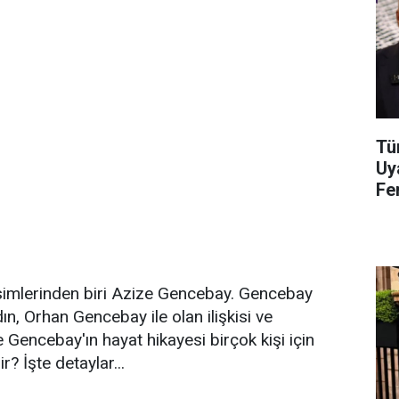
Tü
Uy
Fe
Na
simlerinden biri Azize Gencebay. Gencebay
ın, Orhan Gencebay ile olan ilişkisi ve
e Gencebay'ın hayat hikayesi birçok kişi için
 İşte detaylar...