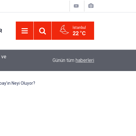
İstanbul
R
22 °C
Eminevim, Katılımevim, Fuzulev ve Birevim İçin 
12:13
Günün tüm
haberleri
Uzadı, Ödeme Kuralları Değişti
ay’ın Neyi Oluyor?