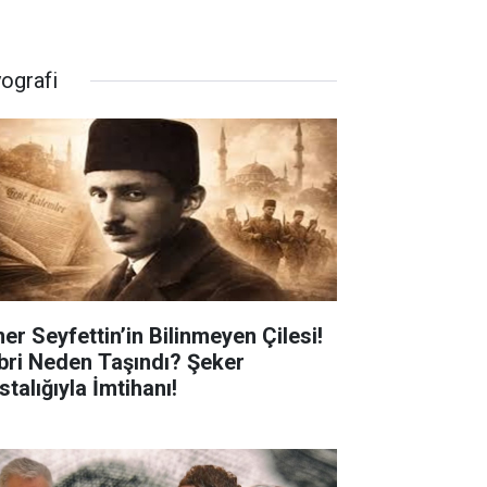
yografi
er Seyfettin’in Bilinmeyen Çilesi!
bri Neden Taşındı? Şeker
talığıyla İmtihanı!