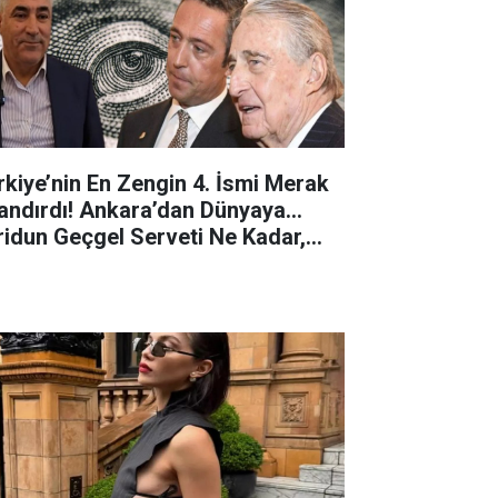
rkiye’nin En Zengin 4. İsmi Merak
andırdı! Ankara’dan Dünyaya...
ridun Geçgel Serveti Ne Kadar,
sıl Zengin Oldu?