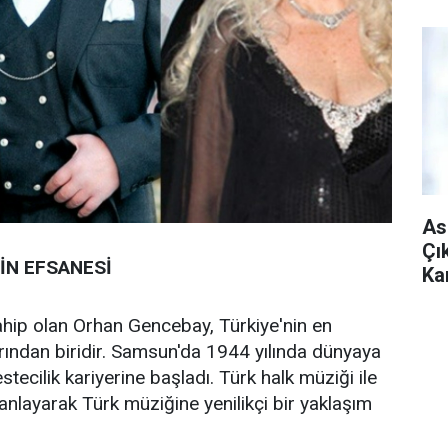
As
Çı
İN EFSANESİ
Ka
İn
ahip olan Orhan Gencebay, Türkiye'nin en
rından biridir. Samsun'da 1944 yılında dünyaya
ecilik kariyerine başladı. Türk halk müziği ile
manlayarak Türk müziğine yenilikçi bir yaklaşım