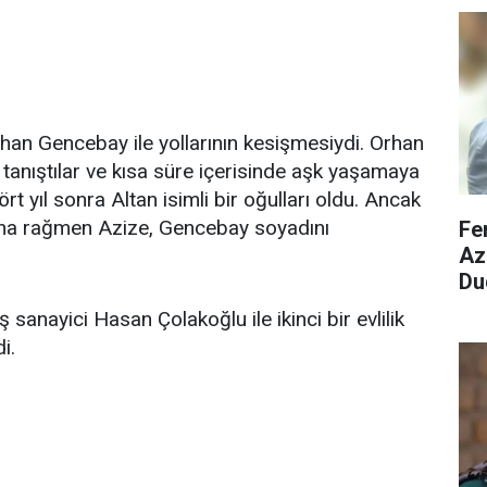
han Gencebay ile yollarının kesişmesiydi. Orhan
anıştılar ve kısa süre içerisinde aşk yaşamaya
dört yıl sonra Altan isimli bir oğulları oldu. Ancak
larına rağmen Azize, Gencebay soyadını
Fe
Azi
Du
sanayici Hasan Çolakoğlu ile ikinci bir evlilik
i.