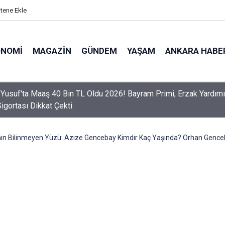
itene Ekle
ONOMI
MAGAZIN
GÜNDEM
YAŞAM
ANKARA HABE
er Dikkat! Yeni Dönemde 3 İhlal Ehliyet İptaline Neden Olacak
nin Bilinmeyen Yüzü: Azize Gencebay Kimdir Kaç Yaşında? Orhan Genceb