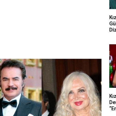
Kı
Gü
Di
Me
Kı
De
“E
Art