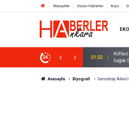
Manşetler
Günün Haberleri
Arşiv
S
EK
 Oldu 2026! Bayram Primi, Erzak Yardımı ve
24
12:33
Sürücül
Anasayfa
Biyografi
Gencebay Ailesi'