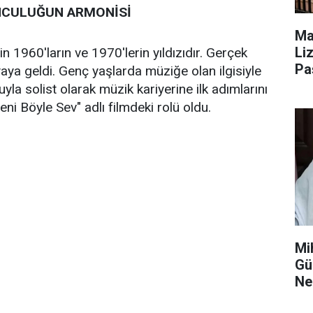
NCULUĞUN ARMONİSİ
Ma
Li
n 1960'ların ve 1970'lerin yıldızıdır. Gerçek
Pa
aya geldi. Genç yaşlarda müziğe olan ilgisiyle
Ol
la solist olarak müzik kariyerine ilk adımlarını
ni Böyle Sev" adlı filmdeki rolü oldu.
Mi
Gü
Ne