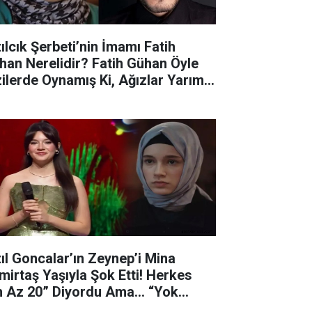
zılcık Şerbeti’nin İmamı Fatih
han Nerelidir? Fatih Gühan Öyle
zilerde Oynamış Ki, Ağızlar Yarım
tre Açık Kalıyor!
zıl Goncalar’ın Zeynep’i Mina
mirtaş Yaşıyla Şok Etti! Herkes
n Az 20” Diyordu Ama… “Yok
ık!”