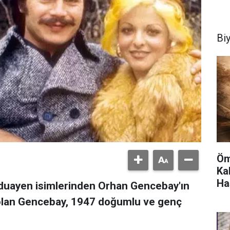
Bi
Öm
Ka
Has
duayen isimlerinden Orhan Gencebay'ın
ay olan Gencebay, 1947 doğumlu ve genç