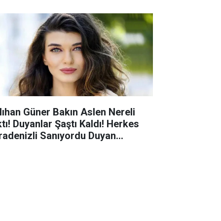
lıhan Güner Bakın Aslen Nereli
ktı! Duyanlar Şaştı Kaldı! Herkes
radenizli Sanıyordu Duyan
anmadı!