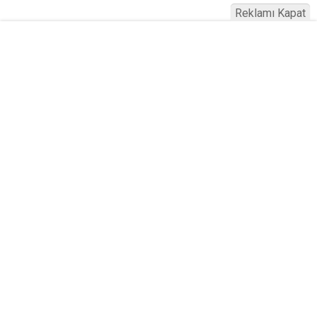
Reklamı Kapat
Köfteci Yusuf'ta Maaş 40 Bin TL Oldu
2026! Bayram Primi, Erzak Yardımı ve
Sağlık Sigortası Dikkat Çekti
Yayınlanma:
19 Temmuz 2026 Pazar 21:22