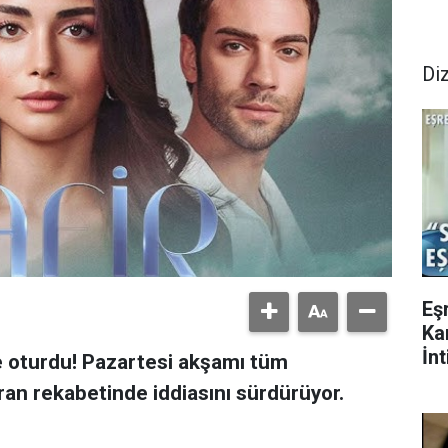
Diz
Eş
Ka
İn
eye oturdu! Pazartesi akşamı tüm
kran rekabetinde iddiasını sürdürüyor.