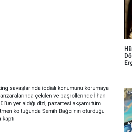
Hü
Dö
Er
yting savaşlarında iddialı konumunu korumaya
nzaralarında çekilen ve başrollerinde İlhan
'ün yer aldığı dizi, pazartesi akşamı tüm
netmen koltuğunda Semih Bağcı'nın oturduğu
i kaptı.