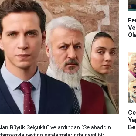
Fe
Ve
Ol
Ce
Ya
Be
lan Büyük Selçuklu" ve ardından "Selahaddin
lamasıyla reyting sıralamalarında nasıl bir