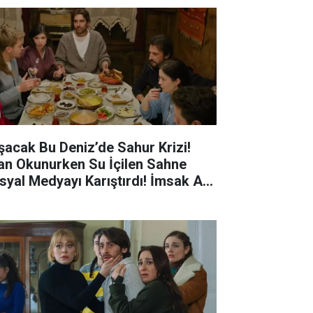
şacak Bu Deniz’de Sahur Krizi!
an Okunurken Su İçilen Sahne
syal Medyayı Karıştırdı! İmsak Anı
rana Yanlış mı Yansıtıldı?