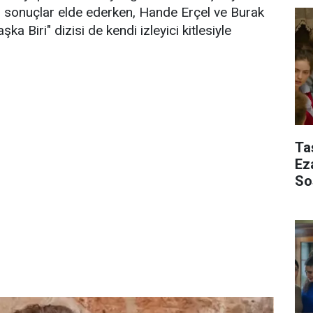
lı sonuçlar elde ederken, Hande Erçel ve Burak
ka Biri" dizisi de kendi izleyici kitlesiyle
Ta
Ez
So
Ek