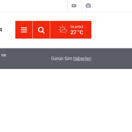
İstanbul
R
27 °C
Eminevim, Katılımevim, Fuzulev ve Birevim İçin 
12:13
Günün tüm
haberleri
Uzadı, Ödeme Kuralları Değişti