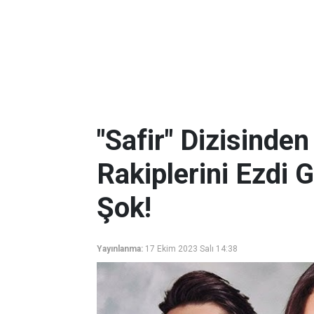
"Safir" Dizisinden
Rakiplerini Ezdi G
Şok!
Yayınlanma:
17 Ekim 2023 Salı 14:38