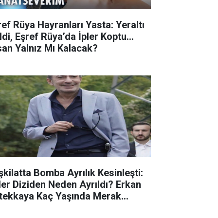
ref Rüya Hayranları Yasta: Yeraltı
di, Eşref Rüya’da İpler Koptu...
san Yalnız Mı Kalacak?
şkilatta Bomba Ayrılık Kesinleşti:
der Diziden Neden Ayrıldı? Erkan
tekkaya Kaç Yaşında Merak
ldi...