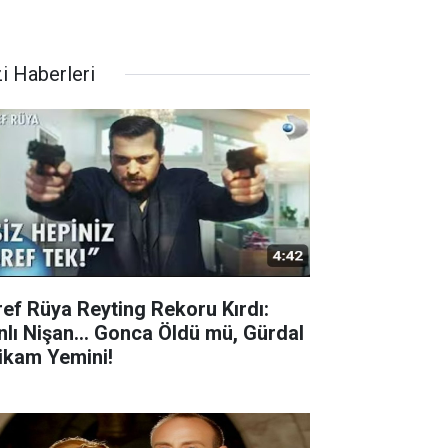
i Haberleri
ref Rüya Reyting Rekoru Kırdı:
nlı Nişan... Gonca Öldü mü, Gürdal
tikam Yemini!