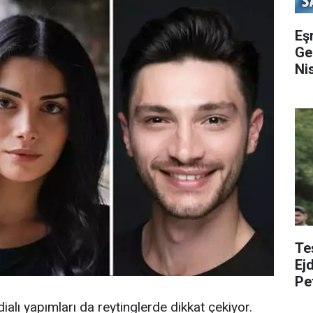
Eş
Gel
Ni
Te
Ej
Pe
Edi
ialı yapımları da reytinglerde dikkat çekiyor.