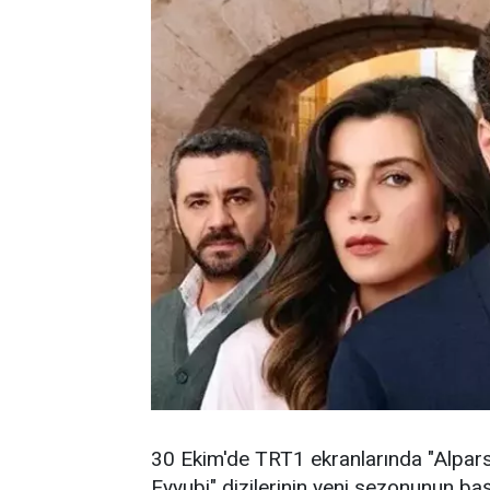
30 Ekim'de TRT1 ekranlarında "Alpars
Eyyubi" dizilerinin yeni sezonunun baş