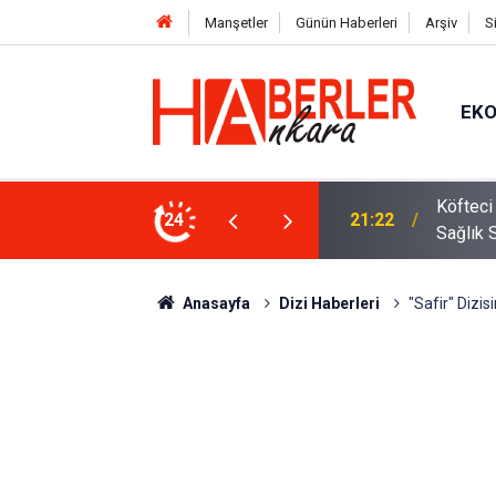
Manşetler
Günün Haberleri
Arşiv
S
EK
 Oldu 2026! Bayram Primi, Erzak Yardımı ve
24
12:33
Sürücül
Anasayfa
Dizi Haberleri
"Safir" Dizis