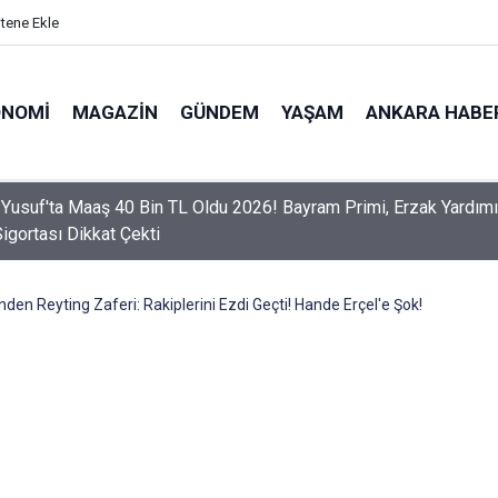
itene Ekle
ONOMI
MAGAZIN
GÜNDEM
YAŞAM
ANKARA HABE
er Dikkat! Yeni Dönemde 3 İhlal Ehliyet İptaline Neden Olacak
inden Reyting Zaferi: Rakiplerini Ezdi Geçti! Hande Erçel'e Şok!