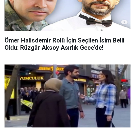
Ömer Halisdemir Rolü İçin Seçilen İsim Belli
Oldu: Rüzgâr Aksoy Asırlık Gece’de!