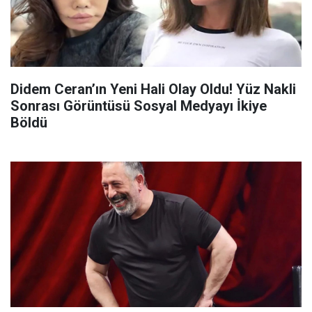
Didem Ceran’ın Yeni Hali Olay Oldu! Yüz Nakli
Sonrası Görüntüsü Sosyal Medyayı İkiye
Böldü