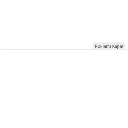
Reklamı Kapat
Köfteci Yusuf'ta Maaş 40 Bin TL Oldu
2026! Bayram Primi, Erzak Yardımı ve