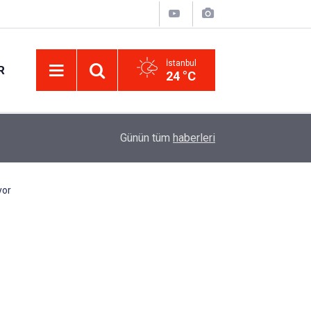
İstanbul
R
24 °C
Eminevim, Katılımevim, Fuzulev ve Birevim İçin 
12:13
Günün tüm
haberleri
Uzadı, Ödeme Kuralları Değişti
yor