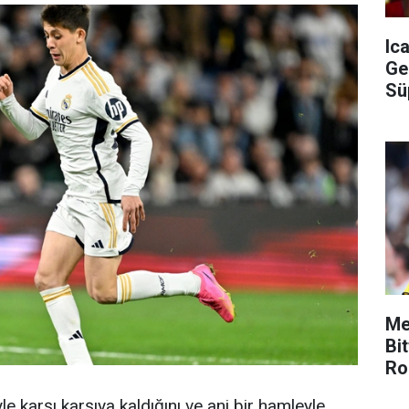
Ic
Ge
Sü
Me
Bi
Ro
Ka
le karşı karşıya kaldığını ve ani bir hamleyle