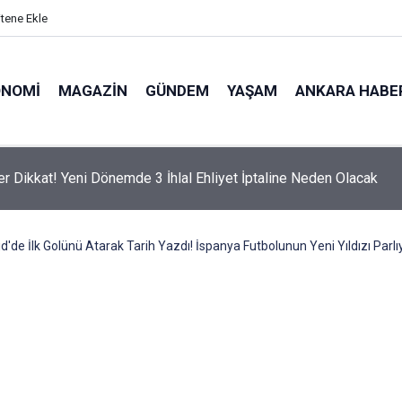
itene Ekle
ONOMI
MAGAZIN
GÜNDEM
YAŞAM
ANKARA HABE
er Dikkat! Yeni Dönemde 3 İhlal Ehliyet İptaline Neden Olacak
d'de İlk Golünü Atarak Tarih Yazdı! İspanya Futbolunun Yeni Yıldızı Parlı