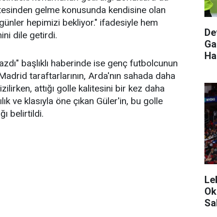
stesinden gelme konusunda kendisine olan
 günler hepimizi bekliyor." ifadesiyle hem
De
i dile getirdi.
Ga
Ha
azdı" başlıklı haberinde ise genç futbolcunun
Madrid taraftarlarının, Arda'nın sahada daha
ilirken, attığı golle kalitesini bir kez daha
lık ve klasıyla öne çıkan Güler'in, bu golle
 belirtildi.
Le
Ok
Sa