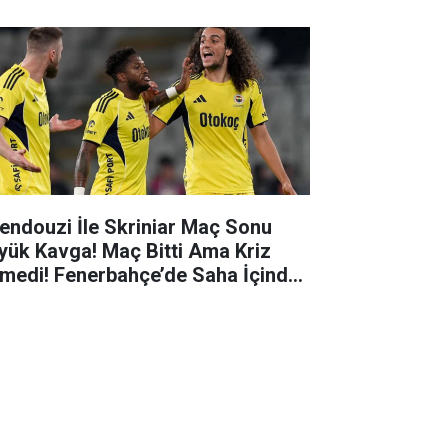
endouzi İle Skriniar Maç Sonu
yük Kavga! Maç Bitti Ama Kriz
tmedi! Fenerbahçe’de Saha İçinde
k Anlar!