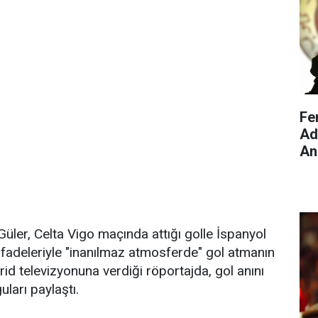
Fe
Ad
An
Fe
üler, Celta Vigo maçında attığı golle İspanyol
fadeleriyle "inanılmaz atmosferde" gol atmanın
d televizyonuna verdiği röportajda, gol anını
ları paylaştı.