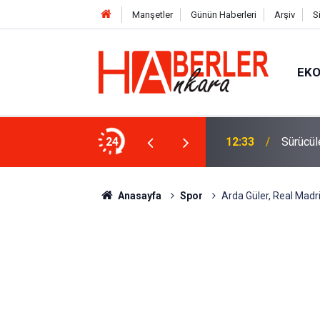
Manşetler
Günün Haberleri
Arşiv
S
EK
 Oldu 2026! Bayram Primi, Erzak Yardımı ve
24
12:33
Sürücül
Anasayfa
Spor
Arda Güler, Real Madri