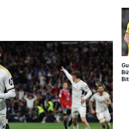
Gu
Bü
Bi
Şo