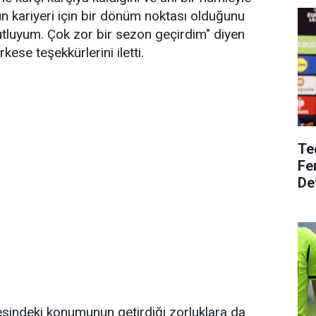
n kariyeri için bir dönüm noktası olduğunu
 mutluyum. Çok zor bir sezon geçirdim" diyen
ese teşekkürlerini iletti.
Te
Fe
De
esindeki konumunun getirdiği zorluklara da