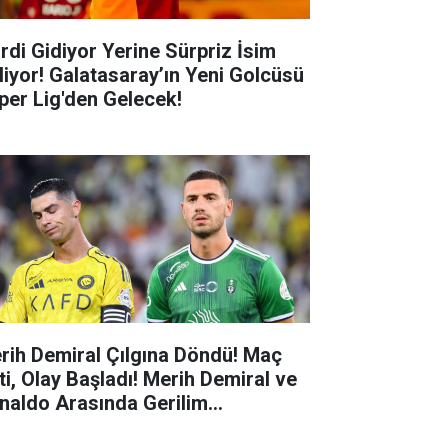
ardi Gidiyor Yerine Sürpriz İsim
liyor! Galatasaray’ın Yeni Golcüsü
per Lig'den Gelecek!
rih Demiral Çılgına Döndü! Maç
tti, Olay Başladı! Merih Demiral ve
naldo Arasında Gerilim
meralara Yansıdı!