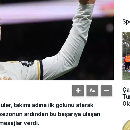
Sp
Ça
Tu
Ol
üler, takımı adına ilk golünü atarak
 sezonun ardından bu başarıya ulaşan
mesajlar verdi.