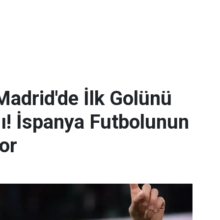
Madrid'de İlk Golünü
dı! İspanya Futbolunun
yor