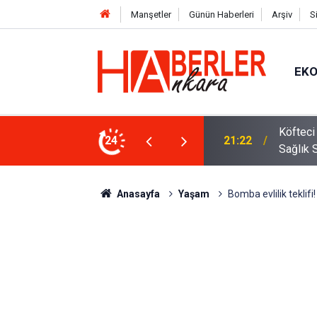
Manşetler
Günün Haberleri
Arşiv
S
EK
 Oldu 2026! Bayram Primi, Erzak Yardımı ve
24
12:33
Sürücül
Anasayfa
Yaşam
Bomba evlilik teklifi