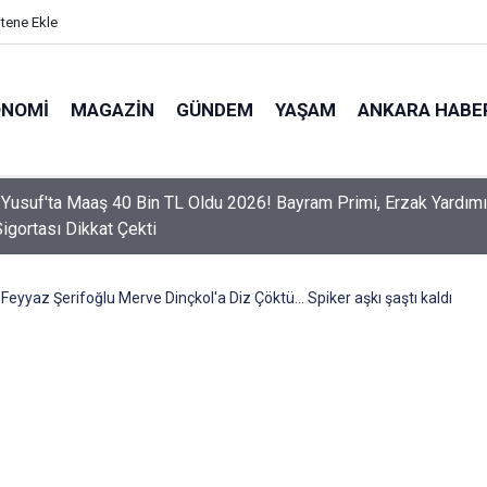
itene Ekle
ONOMI
MAGAZIN
GÜNDEM
YAŞAM
ANKARA HABE
er Dikkat! Yeni Dönemde 3 İhlal Ehliyet İptaline Neden Olacak
! Feyyaz Şerifoğlu Merve Dinçkol'a Diz Çöktü... Spiker aşkı şaştı kaldı