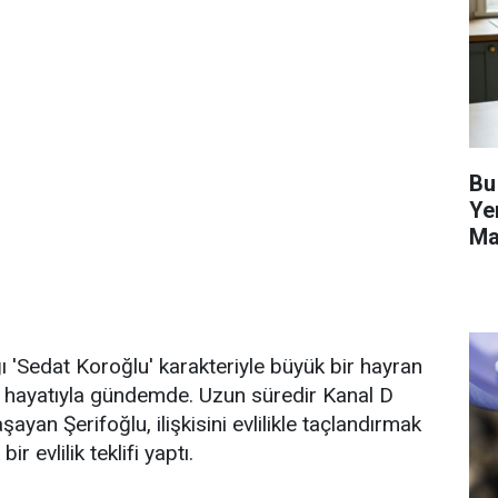
Bu
Ye
Ma
Ha
ı 'Sedat Koroğlu' karakteriyle büyük bir hayran
el hayatıyla gündemde. Uzun süredir Kanal D
ayan Şerifoğlu, ilişkisini evlilikle taçlandırmak
ir evlilik teklifi yaptı.