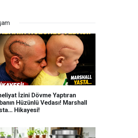
şam
eliyat İzini Dövme Yaptıran
banın Hüzünlü Vedası! Marshall
ta... Hikayesi!