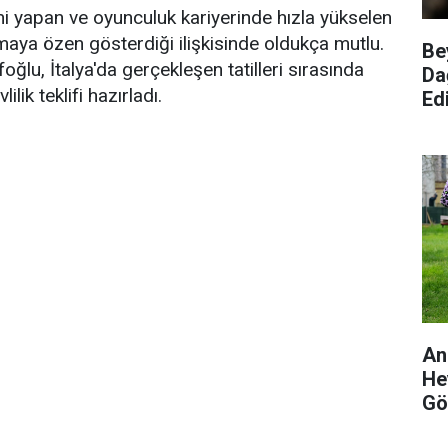
ni yapan ve oyunculuk kariyerinde hızla yükselen
aya özen gösterdiği ilişkisinde oldukça mutlu.
Be
ğlu, İtalya'da gerçekleşen tatilleri sırasında
Da
lik teklifi hazırladı.
Edi
An
He
Gö