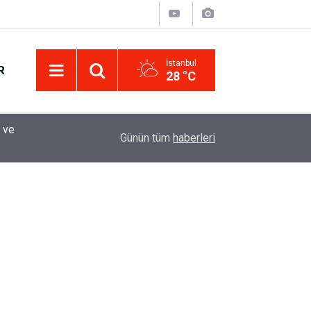
İstanbul
R
28 °C
Eminevim, Katılımevim, Fuzulev ve Birevim İçin 
12:13
Günün tüm
haberleri
Uzadı, Ödeme Kuralları Değişti