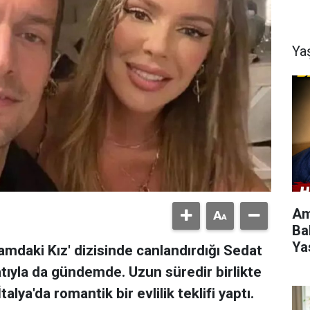
Ya
Am
Ba
Yas
amdaki Kız' dizisinde canlandırdığı Sedat
atıyla da gündemde. Uzun süredir birlikte
alya'da romantik bir evlilik teklifi yaptı.