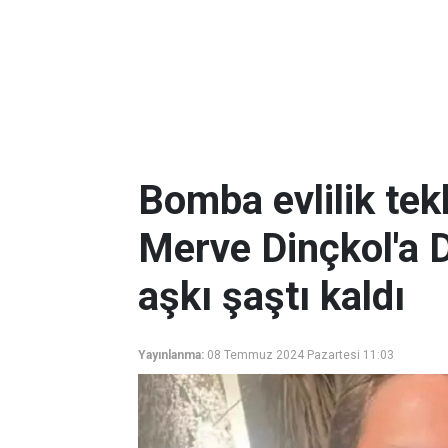
Bomba evlilik tekl
Merve Dinçkol'a D
aşkı şaştı kaldı
Yayınlanma:
08 Temmuz 2024 Pazartesi 11:03