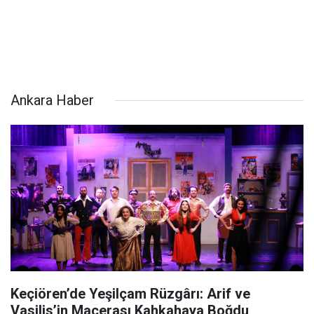
Ankara Haber
Keçiören’de Yeşilçam Rüzgârı: Arif ve
Vasilis’in Macerası Kahkahaya Boğdu