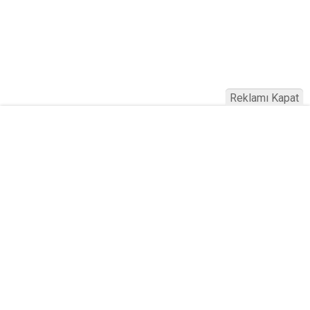
Reklamı Kapat
Altın mı Ev mi? Merkez Bankası
Verileri Ortaya Çıkardı: Altın ve