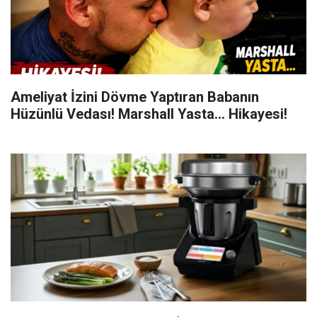
Ameliyat İzini Dövme Yaptıran Babanın
Hüzünlü Vedası! Marshall Yasta... Hikayesi!