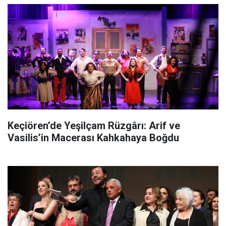
Keçiören’de Yeşilçam Rüzgârı: Arif ve
Vasilis’in Macerası Kahkahaya Boğdu