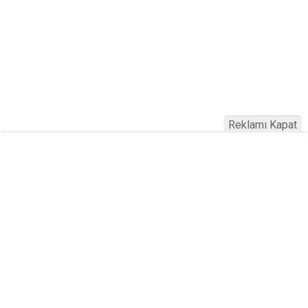
Reklamı Kapat
Köfteci Yusuf'ta Maaş 40 Bin TL Oldu