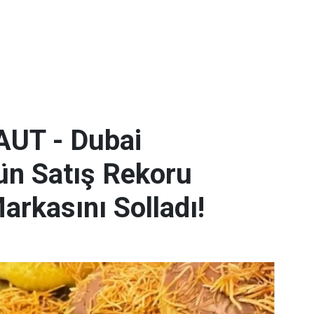
 AUT - Dubai
rün Satış Rekoru
Markasını Solladı!