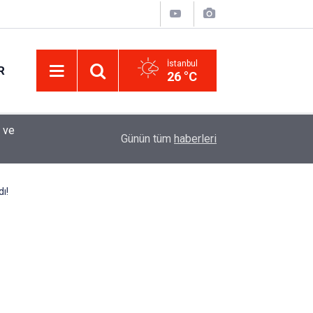
İstanbul
R
26 °C
Eminevim, Katılımevim, Fuzulev ve Birevim İçin 
12:13
Günün tüm
haberleri
Uzadı, Ödeme Kuralları Değişti
ı!