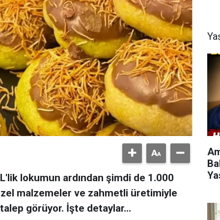
Ya
Am
Ba
Yas
0 TL'lik lokumun ardından şimdi de 1.000
 Özel malzemeler ve zahmetli üretimiyle
alep görüyor. İşte detaylar...