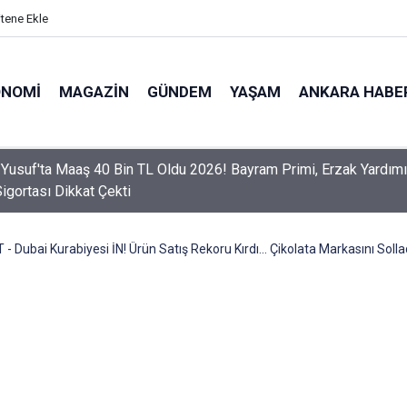
itene Ekle
ONOMI
MAGAZIN
GÜNDEM
YAŞAM
ANKARA HABE
er Dikkat! Yeni Dönemde 3 İhlal Ehliyet İptaline Neden Olacak
- Dubai Kurabiyesi İN! Ürün Satış Rekoru Kırdı... Çikolata Markasını Sollad