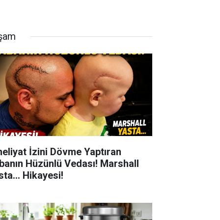
şam
eliyat İzini Dövme Yaptıran
banın Hüzünlü Vedası! Marshall
ta... Hikayesi!