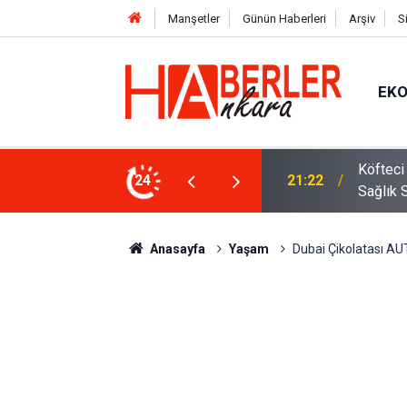
Manşetler
Günün Haberleri
Arşiv
S
EK
 Oldu 2026! Bayram Primi, Erzak Yardımı ve
24
12:33
Sürücül
Anasayfa
Yaşam
Dubai Çikolatası AUT 