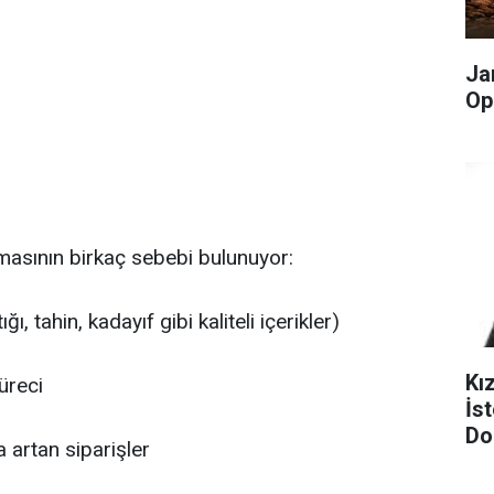
Ja
Op
olmasının birkaç sebebi bulunuyor:
, tahin, kadayıf gibi kaliteli içerikler)
Kı
üreci
İst
Do
 artan siparişler