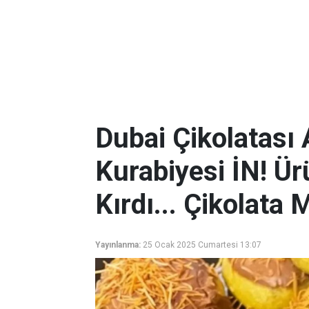
Dubai Çikolatası
Kurabiyesi İN! Ü
Kırdı... Çikolata 
Yayınlanma:
25 Ocak 2025 Cumartesi 13:07