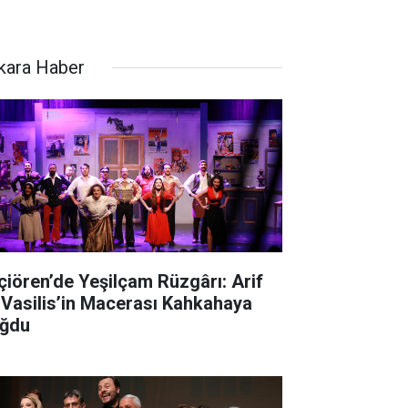
kara Haber
çiören’de Yeşilçam Rüzgârı: Arif
 Vasilis’in Macerası Kahkahaya
ğdu