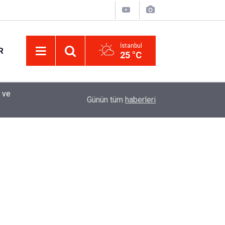
İstanbul
R
25 °C
Eminevim, Katılımevim, Fuzulev ve Birevim İçin 
12:13
Günün tüm
haberleri
Uzadı, Ödeme Kuralları Değişti