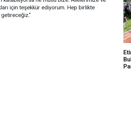
arı için teşekkür ediyorum. Hep birlikte
 getireceğiz."
Et
Bu
Pa