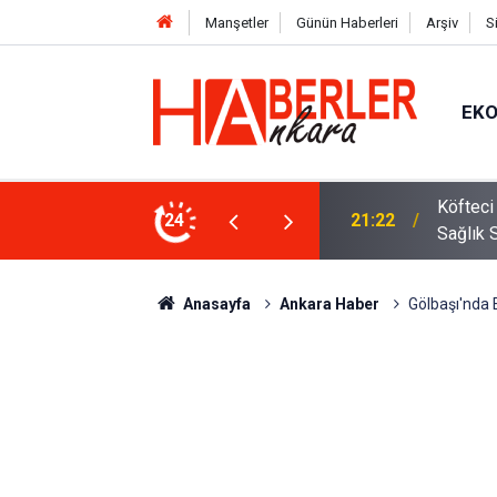
Manşetler
Günün Haberleri
Arşiv
S
EK
 Oldu 2026! Bayram Primi, Erzak Yardımı ve
24
12:33
Sürücül
Anasayfa
Ankara Haber
Gölbaşı'nda 