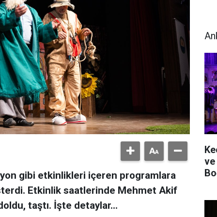
An
Ke
ve
Bo
yon gibi etkinlikleri içeren programlara
österdi. Etkinlik saatlerinde Mehmet Akif
du, taştı. İşte detaylar...