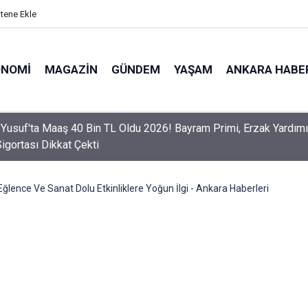
itene Ekle
ONOMI
MAGAZIN
GÜNDEM
YAŞAM
ANKARA HABE
er Dikkat! Yeni Dönemde 3 İhlal Ehliyet İptaline Neden Olacak
Eğlence Ve Sanat Dolu Etkinliklere Yoğun İlgi - Ankara Haberleri