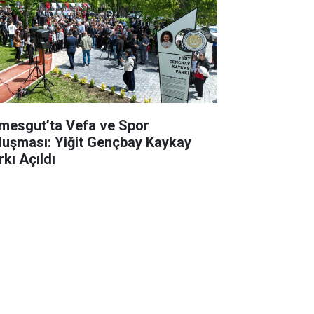
imesgut’ta Vefa ve Spor
luşması: Yiğit Gençbay Kaykay
rkı Açıldı