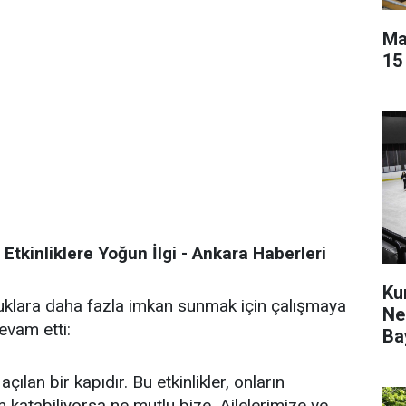
Ma
15
tkinliklere Yoğun İlgi - Ankara Haberleri
Ku
uklara daha fazla imkan sunmak için çalışmaya
Ne
evam etti:
Ba
ılan bir kapıdır. Bu etkinlikler, onların
m katabiliyorsa ne mutlu bize. Ailelerimize ve