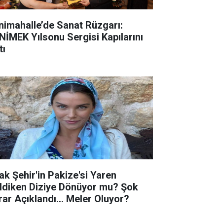
nimahalle’de Sanat Rüzgarı:
NİMEK Yılsonu Sergisi Kapılarını
tı
ak Şehir'in Pakize'si Yaren
ldiken Diziye Dönüyor mu? Şok
rar Açıklandı... Meler Oluyor?