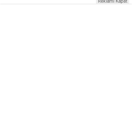
Reklamı Kapat
Köfteci Yusuf'ta Maaş 40 Bin TL Oldu
2026! Bayram Primi, Erzak Yardımı ve
Sağlık Sigortası Dikkat Çekti
Yayınlanma:
19 Temmuz 2026 Pazar 21:22