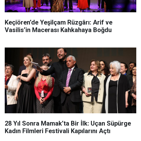
Keçiören’de Yeşilçam Rüzgârı: Arif ve
Vasilis’in Macerası Kahkahaya Boğdu
28 Yıl Sonra Mamak’ta Bir İlk: Uçan Süpürge
Kadın Filmleri Festivali Kapılarını Açtı