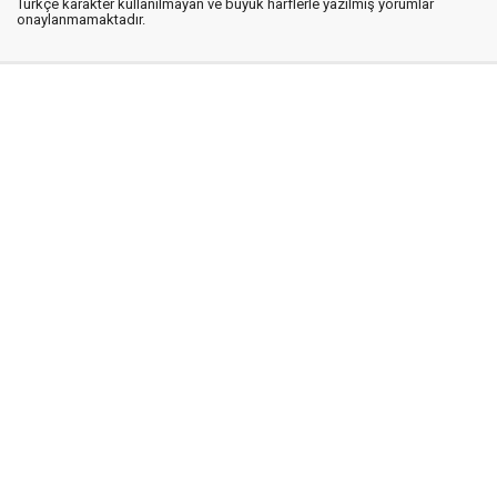
Türkçe karakter kullanılmayan ve büyük harflerle yazılmış yorumlar
onaylanmamaktadır.