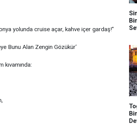
Si
Bi
Se
nya yolunda cruise açar, kahve içer gardaş!"
eye Bunu Alan Zengin Gözükür’
am kıvamında:
m,
To
Bin
De