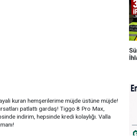
Sü
İh
hayali kuran hemşerilerime müjde üstüne müjde!
rsatları patlattı gardaş! Tiggo 8 Pro Max,
de indirim, hepsinde kredi kolaylığı. Valla
amanı!