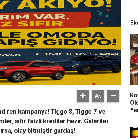
Ek
Kö
Ol
Ya
ndiren kampanya! Tiggo 8, Tiggo 7 ve
Çe
, sıfır faizli krediler hazır. Galeriler
fırsa, olay bitmiştir gardaş!