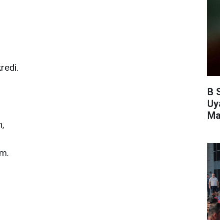
redi.
B 
Uy
Mal
m,
im.