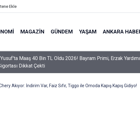
itene Ekle
ONOMI
MAGAZIN
GÜNDEM
YAŞAM
ANKARA HABE
er Dikkat! Yeni Dönemde 3 İhlal Ehliyet İptaline Neden Olacak
hery Akıyor: İndirim Var, Faiz Sıfır, Tiggo ile Omoda Kapış Kapış Gidiyo!