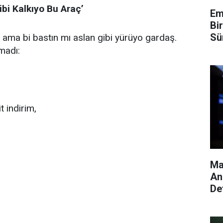
ibi Kalkıyo Bu Araç’
Em
Bi
Sü
ı ama bi bastın mı aslan gibi yürüyo gardaş.
De
madı:
 indirim,
Ma
An
De