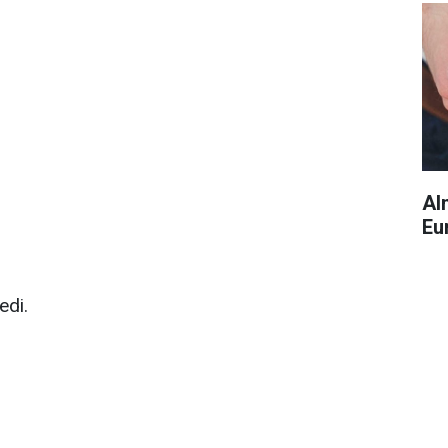
Al
Eu
edi.