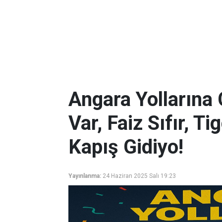
Angara Yollarına 
Var, Faiz Sıfır, T
Kapış Gidiyo!
Yayınlanma:
24 Haziran 2025 Salı 19:23