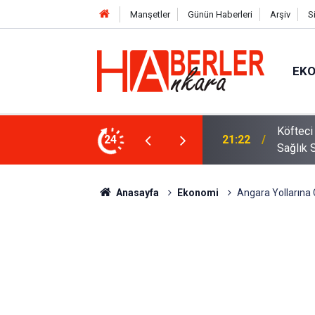
Manşetler
Günün Haberleri
Arşiv
S
EK
 Oldu 2026! Bayram Primi, Erzak Yardımı ve
24
12:33
Sürücül
Anasayfa
Ekonomi
Angara Yollarına C