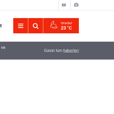
İstanbul
R
23 °C
Eminevim, Katılımevim, Fuzulev ve Birevim İçin 
12:13
Günün tüm
haberleri
Uzadı, Ödeme Kuralları Değişti