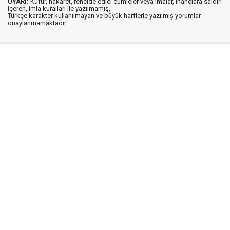
UYARI:
Küfür, hakaret, rencide edici cümleler veya imalar, inançlara saldırı
içeren, imla kuralları ile yazılmamış,
Türkçe karakter kullanılmayan ve büyük harflerle yazılmış yorumlar
onaylanmamaktadır.