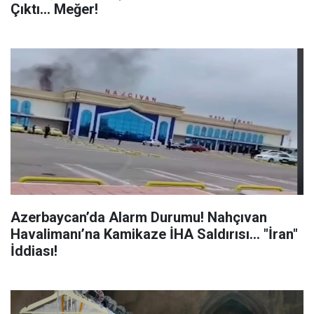
Çıktı... Meğer!
Azerbaycan’da Alarm Durumu! Nahçıvan
Havalimanı’na Kamikaze İHA Saldırısı... "İran"
İddiası!