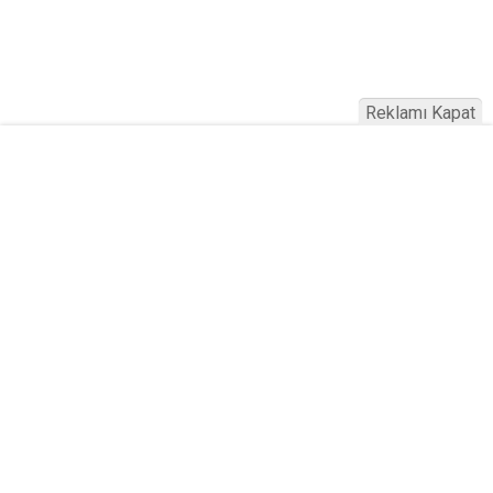
Reklamı Kapat
Köfteci Yusuf'ta Maaş 40 Bin TL Oldu
2026! Bayram Primi, Erzak Yardımı ve
Sağlık Sigortası Dikkat Çekti