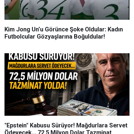
Kim Jong Un’u Görünce Şoke Oldular: Kadın
Futbolcular Gözyaşlarına Boğuldular!
"Epstein" Kabusu Sürüyor! Mağdurlara Servet
Ödeyecek... 72,5 Milyon Dolar Tazminat