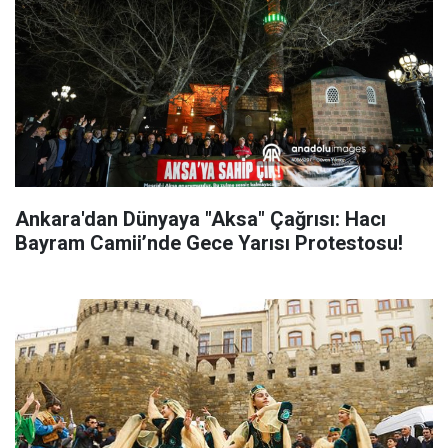
Ankara'dan Dünyaya "Aksa" Çağrısı: Hacı
Bayram Camii’nde Gece Yarısı Protestosu!