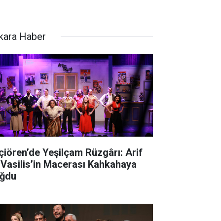
kara Haber
çiören’de Yeşilçam Rüzgârı: Arif
 Vasilis’in Macerası Kahkahaya
ğdu