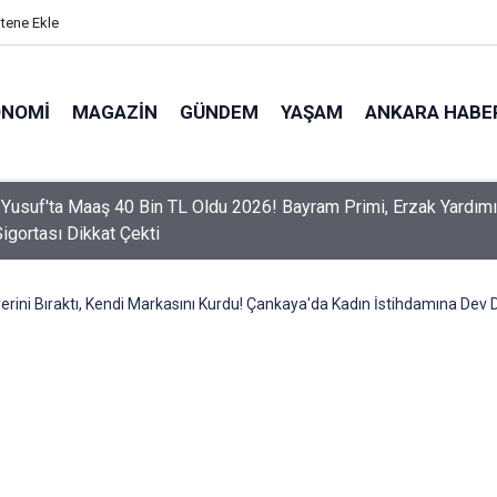
itene Ekle
ONOMI
MAGAZIN
GÜNDEM
YAŞAM
ANKARA HABE
er Dikkat! Yeni Dönemde 3 İhlal Ehliyet İptaline Neden Olacak
iyerini Bıraktı, Kendi Markasını Kurdu! Çankaya'da Kadın İstihdamına Dev 