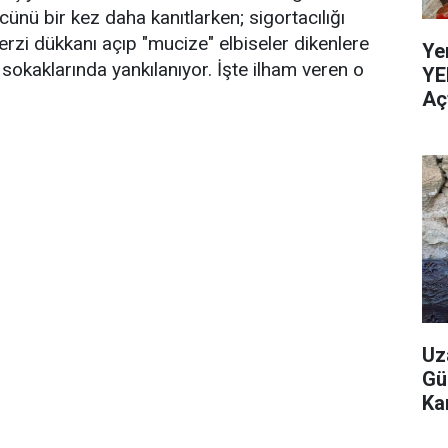
cünü bir kez daha kanıtlarken; sigortacılığı
erzi dükkanı açıp "mucize" elbiseler dikenlere
Ye
sokaklarında yankılanıyor. İşte ilham veren o
YE
Aç
Uz
Gü
Ka