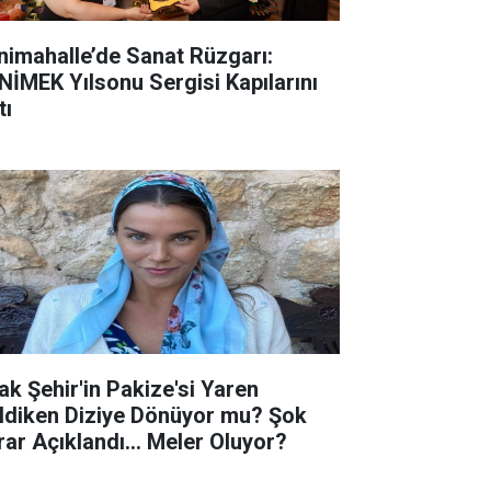
nimahalle’de Sanat Rüzgarı:
NİMEK Yılsonu Sergisi Kapılarını
tı
ak Şehir'in Pakize'si Yaren
ldiken Diziye Dönüyor mu? Şok
rar Açıklandı... Meler Oluyor?