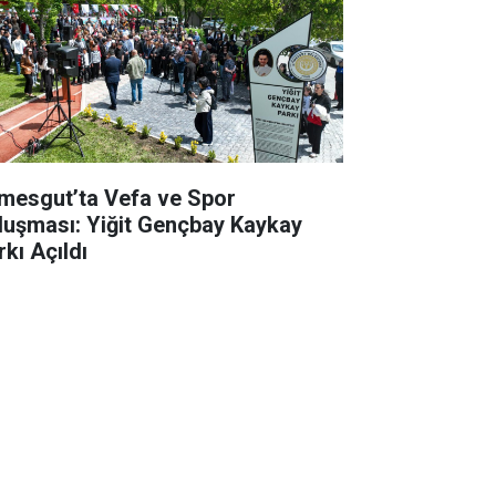
imesgut’ta Vefa ve Spor
luşması: Yiğit Gençbay Kaykay
rkı Açıldı