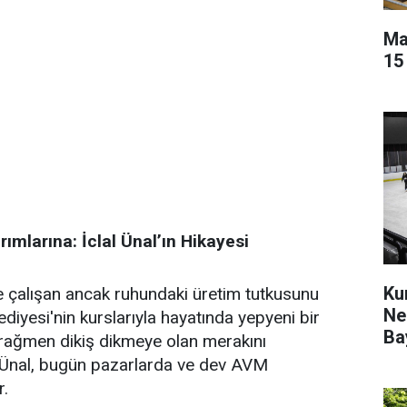
Ma
15
mlarına: İclal Ünal’ın Hikayesi
Ku
e çalışan ancak ruhundaki üretim tutkusunu
Ne
diyesi'nin kurslarıyla hayatında yepyeni bir
Ba
 rağmen dikiş dikmeye olan merakını
 Ünal, bugün pazarlarda ve dev AVM
r.