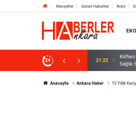
Manşetler
Günün Haberleri
Arşiv
S
EK
 Oldu 2026! Bayram Primi, Erzak Yardımı ve
24
12:33
Sürücül
Anasayfa
Ankara Haber
15 Yıllık Kar