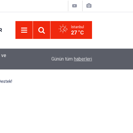
İstanbul
R
27 °C
Eminevim, Katılımevim, Fuzulev ve Birevim İçin 
12:13
Günün tüm
haberleri
Uzadı, Ödeme Kuralları Değişti
Destek!