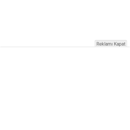
Reklamı Kapat
Köfteci Yusuf'ta Maaş 40 Bin TL Oldu
2026! Bayram Primi, Erzak Yardımı ve