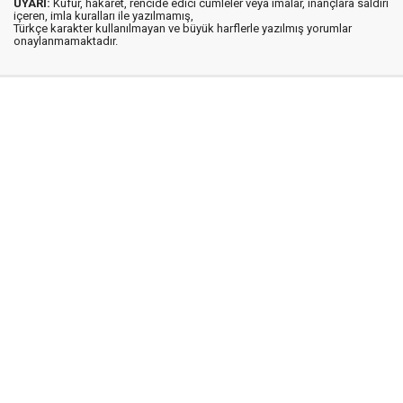
UYARI:
Küfür, hakaret, rencide edici cümleler veya imalar, inançlara saldırı
içeren, imla kuralları ile yazılmamış,
Türkçe karakter kullanılmayan ve büyük harflerle yazılmış yorumlar
onaylanmamaktadır.