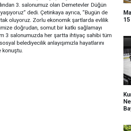
ardından 3. salonumuz olan Demetevler Düğün
Ma
aşıyoruz” dedi. Çetinkaya ayrıca, “Bugün de
15
tak oluyoruz. Zorlu ekonomik şartlarda evlilik
erimize doğrudan, somut bir katkı sağlamayı
am 3 salonumuzda her şartta ihtiyaç sahibi tüm
syal belediyecilik anlayışımızla hayatlarını
e konuştu.
Ku
Ne
Ba