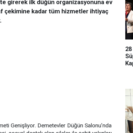
e girerek ilk düğün organizasyonuna ev
af çekimine kadar tüm hizmetler ihtiyaç
.
28
Sü
Kap
meti Genişliyor. Demetevler Düğün Salonu’nda