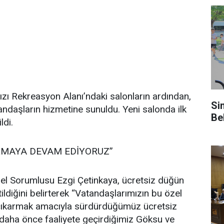
zı Rekreasyon Alanı’ndaki salonların ardından,
Si
ndaşların hizmetine sunuldu. Yeni salonda ilk
Be
ldi.
OLMAYA DEVAM EDİYORUZ”
el Sorumlusu Ezgi Çetinkaya, ücretsiz düğün
ldiğini belirterek “Vatandaşlarımızın bu özel
 çıkarmak amacıyla sürdürdüğümüz ücretsiz
daha önce faaliyete geçirdiğimiz Göksu ve