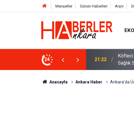
Manşetler
Günün Haberleri
Arşiv
S
EK
 Oldu 2026! Bayram Primi, Erzak Yardımı ve
24
12:33
Sürücül
Anasayfa
Ankara Haber
Ankara’da Üc