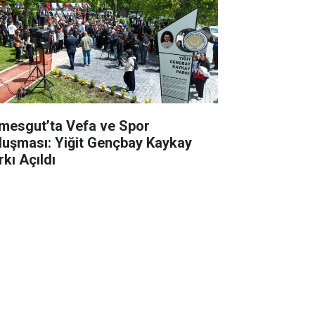
imesgut’ta Vefa ve Spor
luşması: Yiğit Gençbay Kaykay
rkı Açıldı