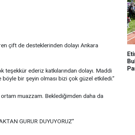
en çift de desteklerinden dolayı Ankara
.
Et
Bu
Pa
k teşekkür ederiz katkılarından dolayı. Maddi
e böyle bir şeyin olması bizi çok güzel etkiledi.”
l, ortam muazzam. Beklediğimden daha da
MAKTAN GURUR DUYUYORUZ”