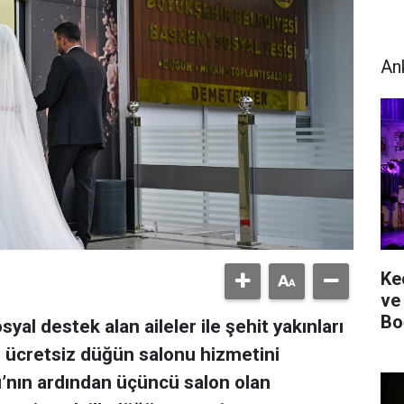
An
Ke
ve
Bo
al destek alan aileler ile şehit yakınları
 ücretsiz düğün salonu hizmetini
ı’nın ardından üçüncü salon olan