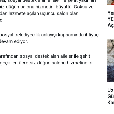
, sosyal destek alan aileler ile şehit yakınları
tsiz düğün salonu hizmetini büyüttü. Göksu ve
Ye
ndan hizmete açılan üçüncü salon olan
YE
di.
Aç
osyal belediyecilik anlayışı kapsamında ihtiyaç
devam ediyor.
rafından sosyal destek alan aileler ile şehit
a geçirilen ücretsiz düğün salonu hizmetine bir
Uz
Gü
Ka