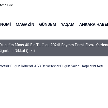
itene Ekle
ONOMI
MAGAZIN
GÜNDEM
YAŞAM
ANKARA HABE
er Dikkat! Yeni Dönemde 3 İhlal Ehliyet İptaline Neden Olacak
retsiz Düğün Dönemi: ABB Demetevler Düğün Salonu Kapılarını Açtı