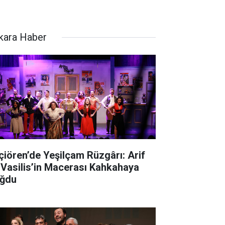
kara Haber
çiören’de Yeşilçam Rüzgârı: Arif
 Vasilis’in Macerası Kahkahaya
ğdu