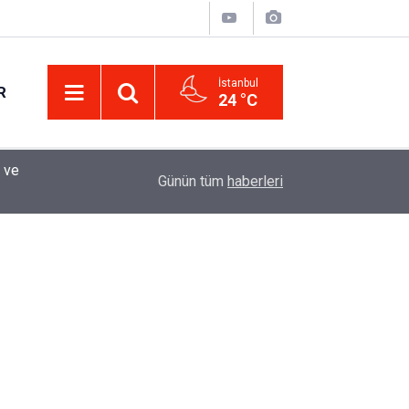
İstanbul
R
24 °C
Eminevim, Katılımevim, Fuzulev ve Birevim İçin 
12:13
Günün tüm
haberleri
Uzadı, Ödeme Kuralları Değişti