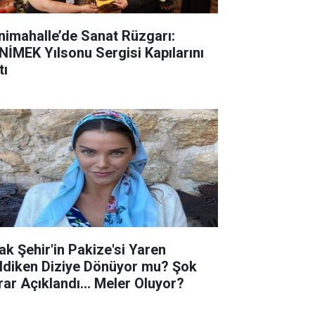
nimahalle’de Sanat Rüzgarı:
NİMEK Yılsonu Sergisi Kapılarını
tı
ak Şehir'in Pakize'si Yaren
ldiken Diziye Dönüyor mu? Şok
rar Açıklandı... Meler Oluyor?