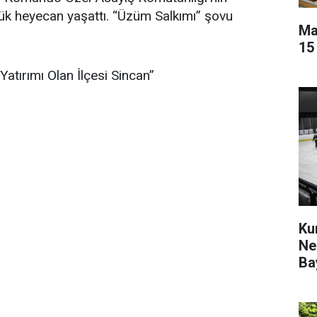
yük heyecan yaşattı. “Üzüm Salkımı” şovu
Ma
15
atırımı Olan İlçesi Sincan”
Ku
Ne
Ba