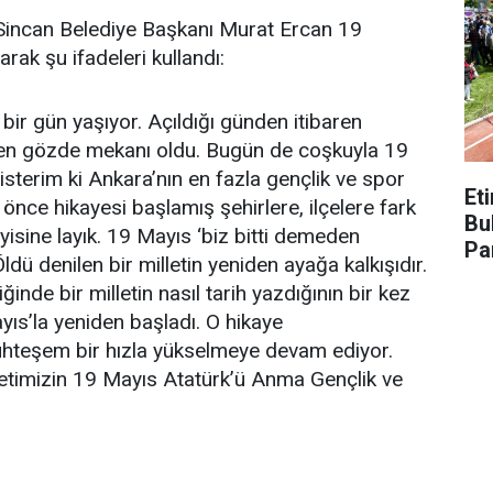
Sincan Belediye Başkanı Murat Ercan 19
ak şu ifadeleri kullandı:
ir gün yaşıyor. Açıldığı günden itibaren
a en gözde mekanı oldu. Bugün de coşkuyla 19
 isterim ki Ankara’nın en fazla gençlik ve spor
Et
 önce hikayesi başlamış şehirlere, ilçelere fark
Bu
yisine layık. 19 Mayıs ‘biz bitti demeden
Pa
 Öldü denilen bir milletin yeniden ayağa kalkışıdır.
de bir milletin nasıl tarih yazdığının bir kez
yıs’la yeniden başladı. O hikaye
hteşem bir hızla yükselmeye devam ediyor.
etimizin 19 Mayıs Atatürk’ü Anma Gençlik ve