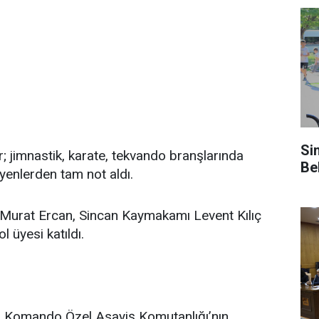
Si
; jimnastik, karate, tekvando branşlarında
Be
yenlerden tam not aldı.
 Murat Ercan, Sincan Kaymakamı Levent Kılıç
 üyesi katıldı.
ma Komando Özel Asayiş Komutanlığı’nın