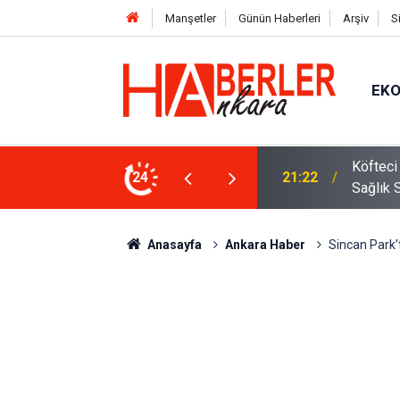
Manşetler
Günün Haberleri
Arşiv
S
EK
 Oldu 2026! Bayram Primi, Erzak Yardımı ve
24
12:33
Sürücül
Anasayfa
Ankara Haber
Sincan Park’