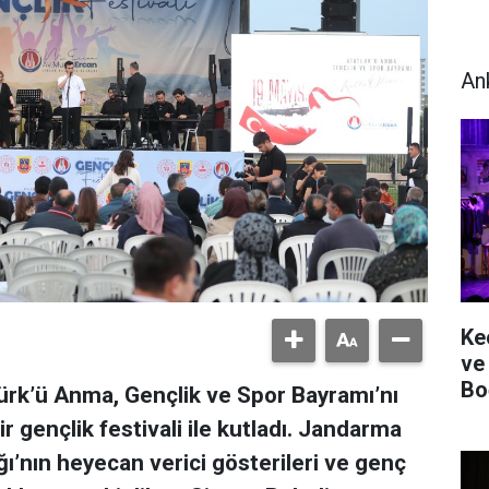
An
Ke
ve
Bo
ürk’ü Anma, Gençlik ve Spor Bayramı’nı
 gençlik festivali ile kutladı. Jandarma
’nın heyecan verici gösterileri ve genç