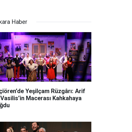
kara Haber
çiören’de Yeşilçam Rüzgârı: Arif
 Vasilis’in Macerası Kahkahaya
ğdu