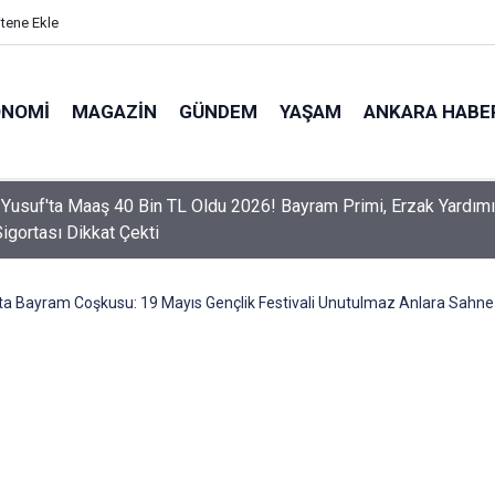
itene Ekle
ONOMI
MAGAZIN
GÜNDEM
YAŞAM
ANKARA HABE
er Dikkat! Yeni Dönemde 3 İhlal Ehliyet İptaline Neden Olacak
ta Bayram Coşkusu: 19 Mayıs Gençlik Festivali Unutulmaz Anlara Sahne