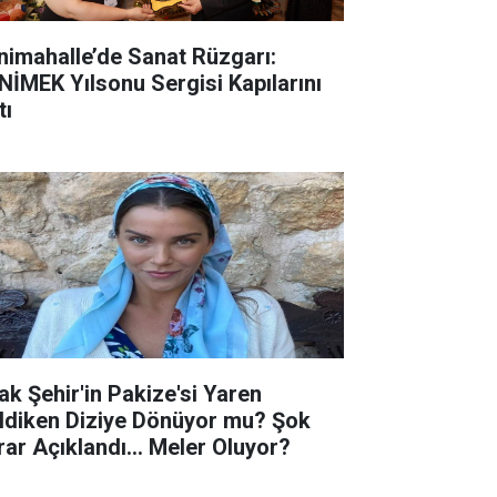
nimahalle’de Sanat Rüzgarı:
NİMEK Yılsonu Sergisi Kapılarını
tı
ak Şehir'in Pakize'si Yaren
ldiken Diziye Dönüyor mu? Şok
rar Açıklandı... Meler Oluyor?