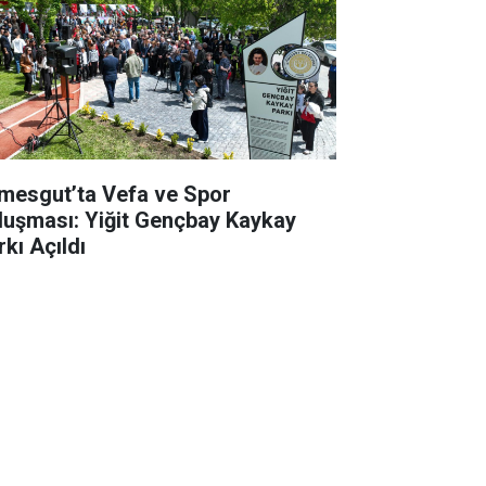
imesgut’ta Vefa ve Spor
luşması: Yiğit Gençbay Kaykay
rkı Açıldı