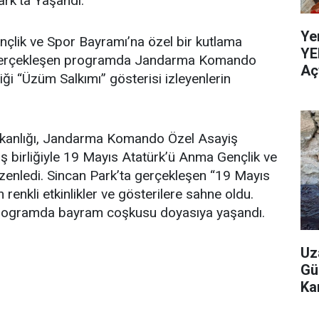
rk’ta Yaşandı.
Ye
nçlik ve Spor Bayramı’na özel bir kutlama
YE
a gerçekleşen programda Jandarma Komando
Aç
ği “Üzüm Salkımı” gösterisi izleyenlerin
Bakanlığı, Jandarma Komando Özel Asayiş
ş birliğiyle 19 Mayıs Atatürk’ü Anma Gençlik ve
zenledi. Sincan Park’ta gerçekleşen “19 Mayıs
 renkli etkinlikler ve gösterilere sahne oldu.
 programda bayram coşkusu doyasıya yaşandı.
Uz
Gü
Ka