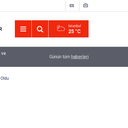
İstanbul
R
25 °C
Eminevim, Katılımevim, Fuzulev ve Birevim İçin 
12:13
Günün tüm
haberleri
Uzadı, Ödeme Kuralları Değişti
 Oldu