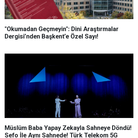
"Okumadan Geçmeyin": Dini Araştırmalar
Dergisi’nden Başkent’e Özel Sayı!
Müslüm Baba Yapay Zekayla Sahneye Döndü!
Sefo İle Aynı Sahnede! Türk Telekom 5G