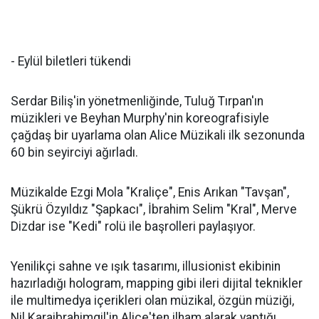
- Eylül biletleri tükendi
Serdar Biliş'in yönetmenliğinde, Tuluğ Tırpan'ın
müzikleri ve Beyhan Murphy'nin koreografisiyle
çağdaş bir uyarlama olan Alice Müzikali ilk sezonunda
60 bin seyirciyi ağırladı.
Müzikalde Ezgi Mola "Kraliçe", Enis Arıkan "Tavşan",
Şükrü Özyıldız "Şapkacı", İbrahim Selim "Kral", Merve
Dizdar ise "Kedi" rolü ile başrolleri paylaşıyor.
Yenilikçi sahne ve ışık tasarımı, illusionist ekibinin
hazırladığı hologram, mapping gibi ileri dijital teknikler
ile multimedya içerikleri olan müzikal, özgün müziği,
Nil Karaibrahimgil'in Alice'ten ilham alarak yaptığı