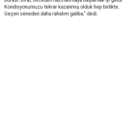
burası. Biraz önceden hazırlanmaya başlamak iyi geldi.
Kondisyonumuzu tekrar kazanmış olduk hep birlikte.
Geçen seneden daha rahatım galiba." dedi.