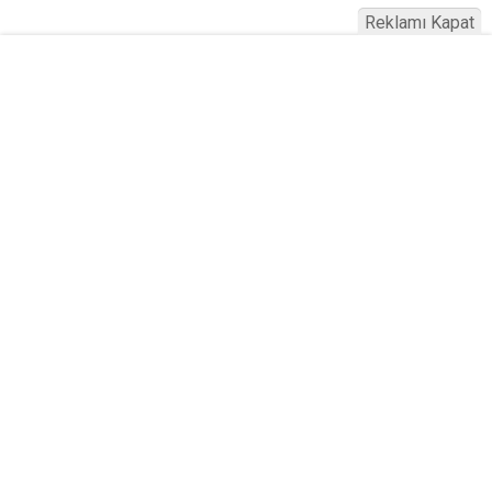
Reklamı Kapat
Ankara 2026 B Sınıfı Ehliyet Fiyatları
Açıklandı! Harç, Sınav ve Kurs Ücreti
Ne Kadar?
Yayınlanma:
09 Ağustos 2026 Pazar 13:46