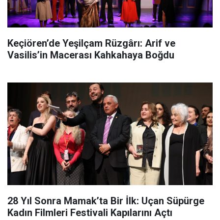
Keçiören’de Yeşilçam Rüzgârı: Arif ve
Vasilis’in Macerası Kahkahaya Boğdu
28 Yıl Sonra Mamak’ta Bir İlk: Uçan Süpürge
Kadın Filmleri Festivali Kapılarını Açtı