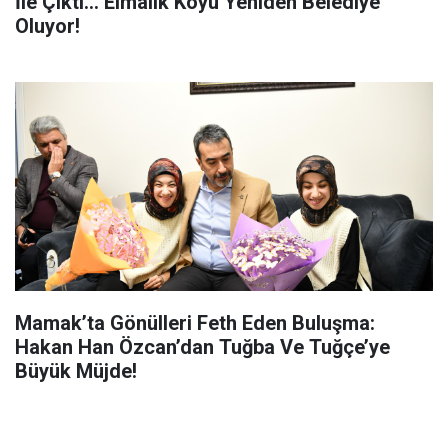
İle Çıktı... Elmalık Köyü Yeniden Belediye
Oluyor!
Mamak’ta Gönülleri Feth Eden Buluşma:
Hakan Han Özcan’dan Tuğba Ve Tuğçe’ye
Büyük Müjde!