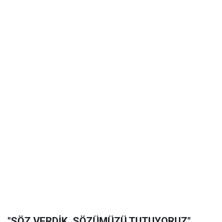
"SÖZ VERDİK, SÖZÜMÜZÜ TUTUYORUZ"