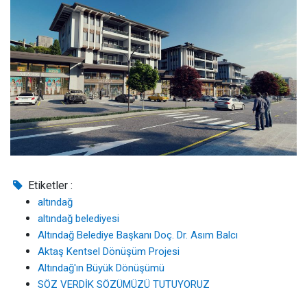
Etiketler :
altındağ
altındağ belediyesi
Altındağ Belediye Başkanı Doç. Dr. Asım Balcı
Aktaş Kentsel Dönüşüm Projesi
Altındağ'ın Büyük Dönüşümü
SÖZ VERDİK SÖZÜMÜZÜ TUTUYORUZ