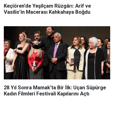
Keçiören’de Yeşilçam Rüzgârı: Arif ve
Vasilis’in Macerası Kahkahaya Boğdu
28 Yıl Sonra Mamak’ta Bir İlk: Uçan Süpürge
Kadın Filmleri Festivali Kapılarını Açtı