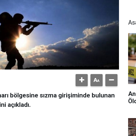
As
An
ınarı bölgesine sızma girişiminde bulunan
Öld
ini açıkladı.