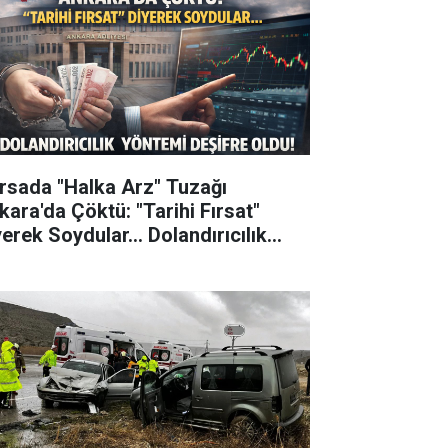
rsada "Halka Arz" Tuzağı
kara'da Çöktü: "Tarihi Fırsat"
erek Soydular... Dolandırıcılık
ntemi Deşifre Oldu!