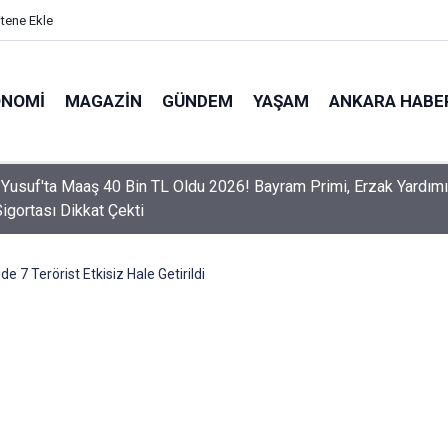
itene Ekle
ONOMI
MAGAZIN
GÜNDEM
YAŞAM
ANKARA HABE
er Dikkat! Yeni Dönemde 3 İhlal Ehliyet İptaline Neden Olacak
de 7 Terörist Etkisiz Hale Getirildi