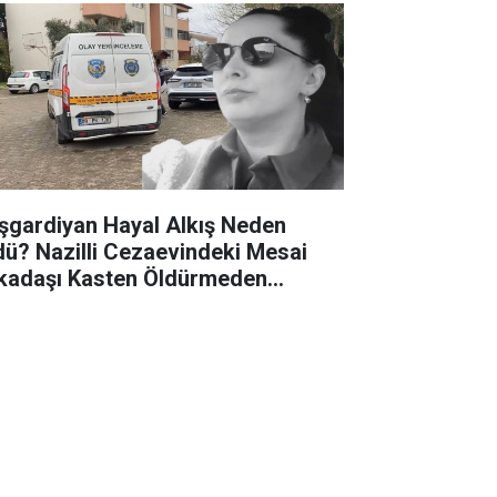
şgardiyan Hayal Alkış Neden
dü? Nazilli Cezaevindeki Mesai
kadaşı Kasten Öldürmeden
tuklandı.