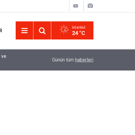
İstanbul
R
24 °C
Eminevim, Katılımevim, Fuzulev ve Birevim İçin 
12:13
Günün tüm
haberleri
Uzadı, Ödeme Kuralları Değişti