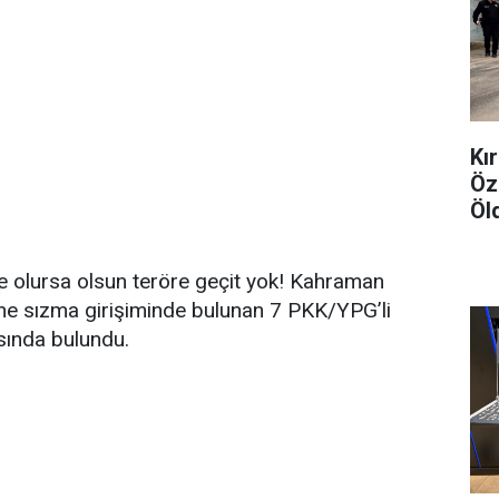
Kır
Öz
Öl
e olursa olsun teröre geçit yok! Kahraman
ne sızma girişiminde bulunan 7 PKK/YPG’li
asında bulundu.