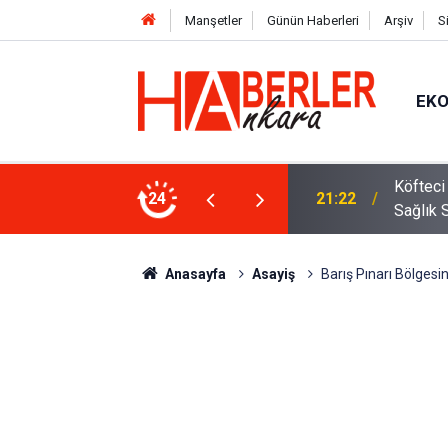
Manşetler
Günün Haberleri
Arşiv
S
EK
 Oldu 2026! Bayram Primi, Erzak Yardımı ve
24
12:33
Sürücül
Anasayfa
Asayiş
Barış Pınarı Bölgesin