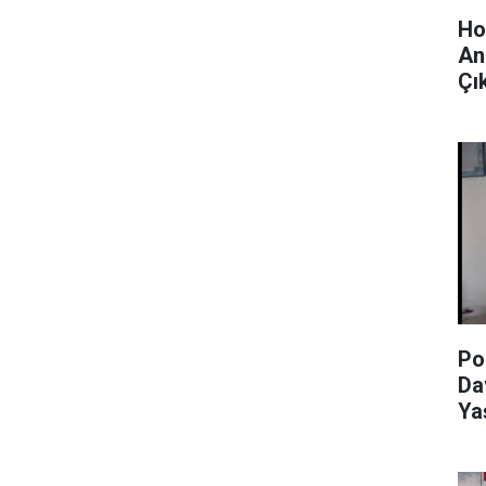
Ho
An
Çık
Po
Da
Ya