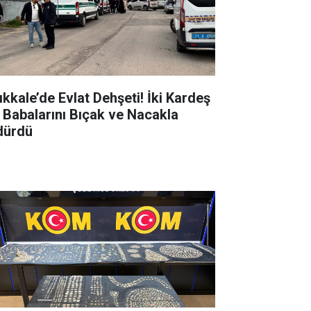
ıkkale’de Evlat Dehşeti! İki Kardeş
 Babalarını Bıçak ve Nacakla
dürdü