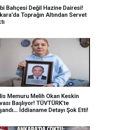
bi Bahçesi Değil Hazine Dairesi!
kara’da Toprağın Altından Servet
tı
lis Memuru Melih Okan Keskin
vası Başlıyor! TÜVTÜRK'te
şandı... İddianame Detayı Şok Etti!