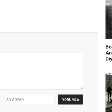
Bo
An
Diy
Yö