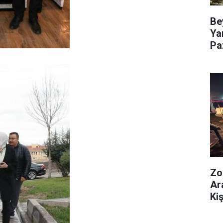
Be
Ya
Pa
Zo
Ar
Kiş