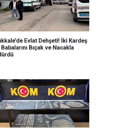
ıkkale’de Evlat Dehşeti! İki Kardeş
 Babalarını Bıçak ve Nacakla
dürdü