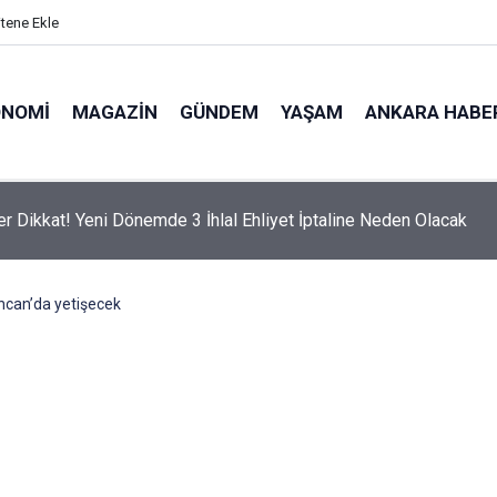
itene Ekle
ONOMI
MAGAZIN
GÜNDEM
YAŞAM
ANKARA HABE
er Dikkat! Yeni Dönemde 3 İhlal Ehliyet İptaline Neden Olacak
incan’da yetişecek