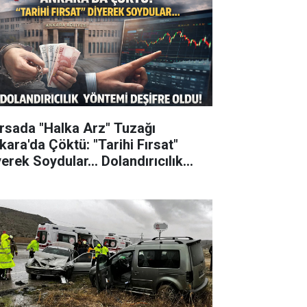
rsada "Halka Arz" Tuzağı
kara'da Çöktü: "Tarihi Fırsat"
erek Soydular... Dolandırıcılık
ntemi Deşifre Oldu!