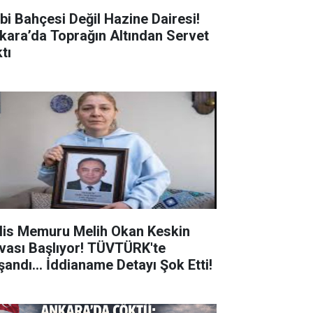
bi Bahçesi Değil Hazine Dairesi!
kara’da Toprağın Altından Servet
tı
lis Memuru Melih Okan Keskin
vası Başlıyor! TÜVTÜRK'te
şandı... İddianame Detayı Şok Etti!