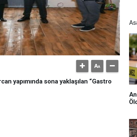
As
rcan yapımında sona yaklaşılan “Gastro
An
Öld