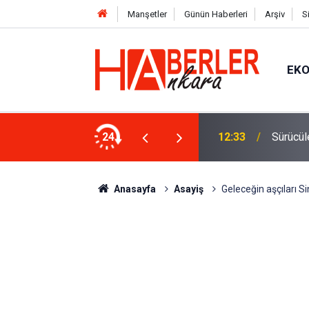
Manşetler
Günün Haberleri
Arşiv
S
EK
 Oldu 2026! Bayram Primi, Erzak Yardımı ve
24
12:33
Sürücül
Anasayfa
Asayiş
Geleceğin aşçıları S