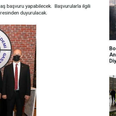
ş başvuru yapabilecek. Başvurularla ilgili
dresinden duyurulacak.
Bo
An
Diy
Yö