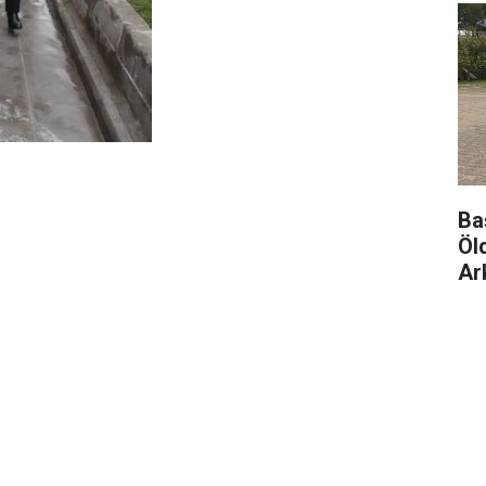
Ba
Öl
Ar
Tu