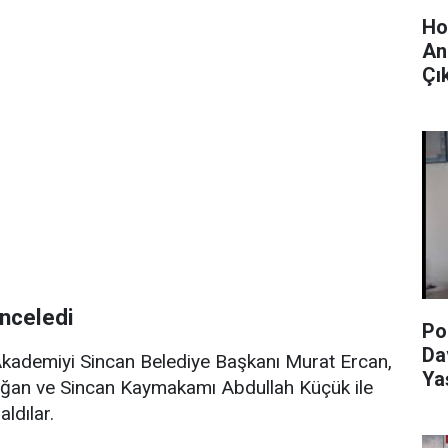
Ho
An
Çık
İnceledi
Po
Da
Akademiyi Sincan Belediye Başkanı Murat Ercan,
Ya
oğan ve Sincan Kaymakamı Abdullah Küçük ile
aldılar.