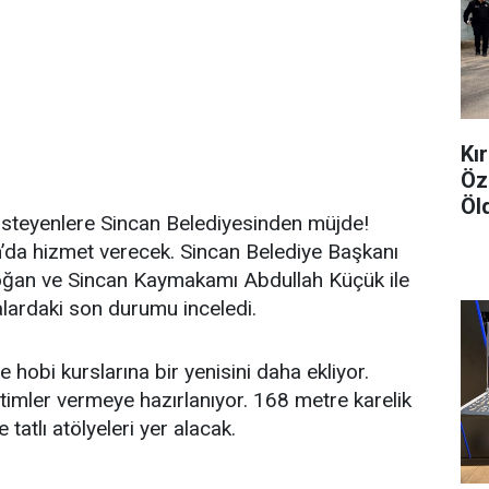
Kır
Öz
Öl
k isteyenlere Sincan Belediyesinden müjde!
’da hizmet verecek. Sincan Belediye Başkanı
oğan ve Sincan Kaymakamı Abdullah Küçük ile
alardaki son durumu inceledi.
hobi kurslarına bir yenisini daha ekliyor.
itimler vermeye hazırlanıyor. 168 metre karelik
atlı atölyeleri yer alacak.