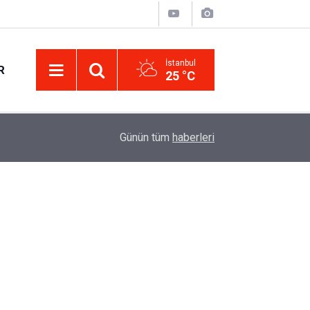
İstanbul
R
25 °C
Eminevim, Katılımevim, Fuzulev ve Birevim İçin 
12:13
Günün tüm
haberleri
Uzadı, Ödeme Kuralları Değişti