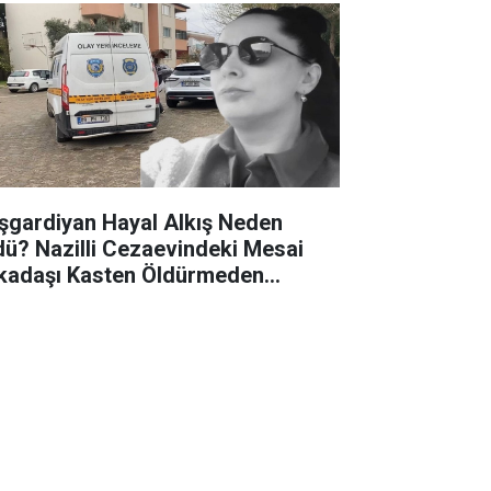
şgardiyan Hayal Alkış Neden
dü? Nazilli Cezaevindeki Mesai
kadaşı Kasten Öldürmeden
tuklandı.