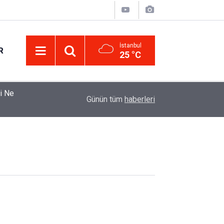
İstanbul
R
25 °C
ti Ne
Köfteci Yusuf'ta Maaş 40 Bin TL Oldu 2026! Bay
21:22
Günün tüm
haberleri
Sağlık Sigortası Dikkat Çekti