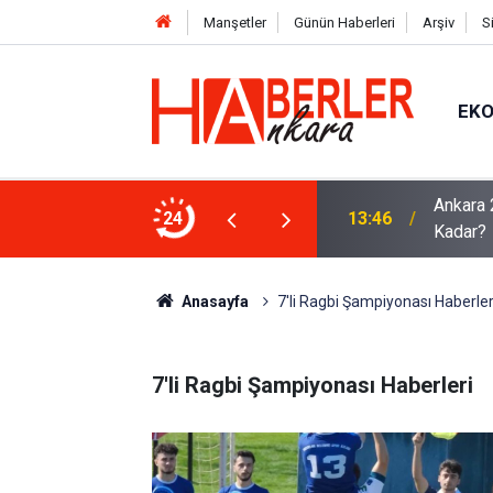
Manşetler
Günün Haberleri
Arşiv
S
EK
dü: 85 Bin TL Promosyon Ödemesi Tek
Ankara 2
24
13:46
Kadar?
Anasayfa
7'li Ragbi Şampiyonası Haberler
7'li Ragbi Şampiyonası Haberleri