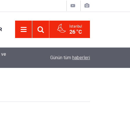
İstanbul
R
26 °C
 ve
12:33
Sürücüler Dikkat! Yeni Dönemde 3 İhlal Ehliyet 
Günün tüm
haberleri