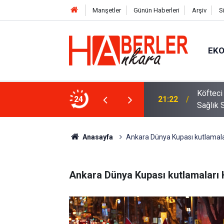
Manşetler
Günün Haberleri
Arşiv
S
EK
rpriz: Hakan Fidan’ı Murat Aygen
Köfteci
24
21:22
Sağlık 
Anasayfa
Ankara Dünya Kupası kutlamalar
Ankara Dünya Kupası kutlamaları 