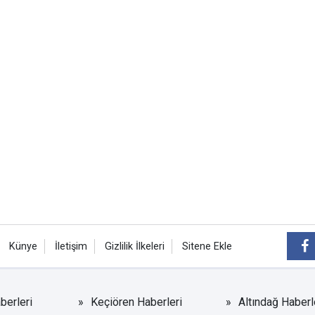
Künye
İletişim
Gizlilik İlkeleri
Sitene Ekle
berleri
Keçiören Haberleri
Altındağ Haberl