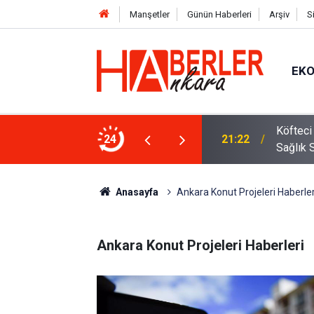
Manşetler
Günün Haberleri
Arşiv
S
EK
rpriz: Hakan Fidan’ı Murat Aygen
Köfteci
24
21:22
Sağlık 
Anasayfa
Ankara Konut Projeleri Haberler
Ankara Konut Projeleri Haberleri