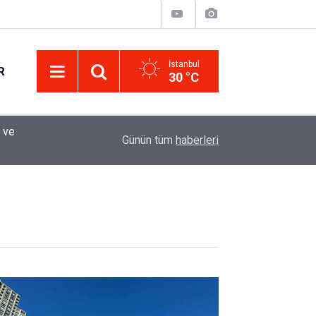
İstanbul
R
30 °C
 ve
12:33
Sürücüler Dikkat! Yeni Dönemde 3 İhlal Ehliyet 
Günün tüm
haberleri