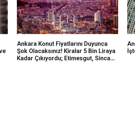
Ankara Konut Fiyatlarını Duyunca
An
 ve
Şok Olacaksınız! Kiralar 5 Bin Liraya
İşt
Kadar Çıkıyordu; Etimesgut, Sincan,
Gölbaşı, Keçiören Daire Fiyatları Şok
Etti…