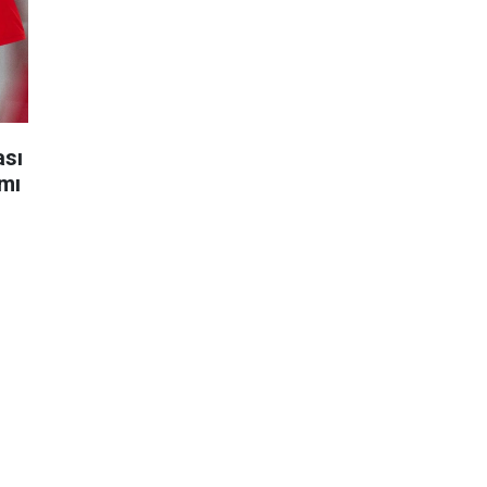
ası
ımı