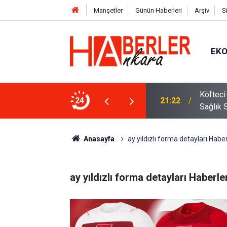
Manşetler
Günün Haberleri
Arşiv
S
EK
rpriz: Hakan Fidan’ı Murat Aygen
Köfteci
24
21:22
Sağlık 
Anasayfa
ay yıldızlı forma detayları Haber
ay yıldızlı forma detayları Haberle