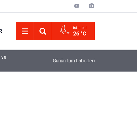
İstanbul
R
26 °C
 ve
12:33
Sürücüler Dikkat! Yeni Dönemde 3 İhlal Ehliyet 
Günün tüm
haberleri