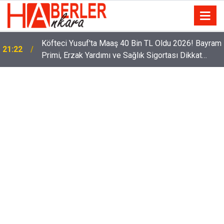
Köfteci Yusuf'ta Maaş 40 Bin TL Oldu 2026! Bayram
21:22
Sürücüler Dikkat! Yeni Dönemde 3 İhlal Ehliyet
Primi, Erzak Yardımı ve Sağlık Sigortası Dikkat
12:33
İptaline Neden Olacak
Çekti