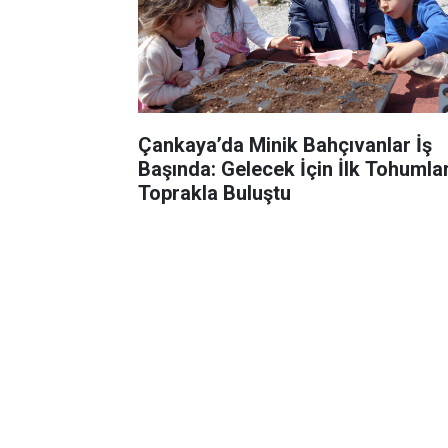
Çankaya’da Minik Bahçıvanlar İş
Başında: Gelecek İçin İlk Tohumla
Toprakla Buluştu