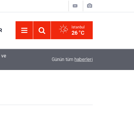
İstanbul
R
26 °C
 ve
12:33
Sürücüler Dikkat! Yeni Dönemde 3 İhlal Ehliyet 
Günün tüm
haberleri