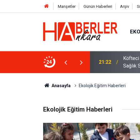
Manşetler
Günün Haberleri
Arşiv
S
EK
rpriz: Hakan Fidan’ı Murat Aygen
Köfteci
24
21:22
Sağlık 
Anasayfa
Ekolojik Eğitim Haberleri
Ekolojik Eğitim Haberleri