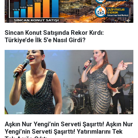
Sincan Konut Satışında Rekor Kırdı:
Türkiye’de İlk 5’e Nasıl Girdi?
Aşkın Nur Yengi’nin Serveti Şaşırttı! Aşkın Nur
Yengi’nin Serveti Şaşırttı! Yatırımlarını Tek