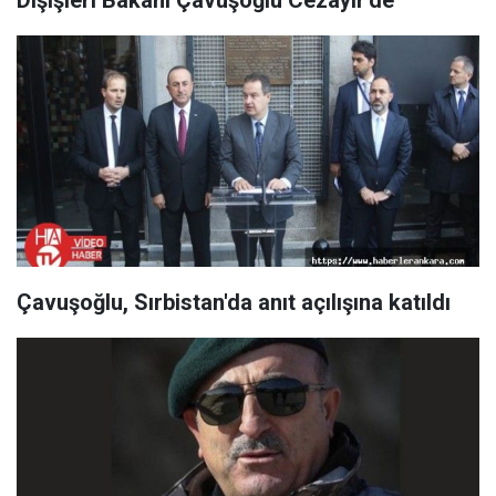
Dışişleri Bakanı Çavuşoğlu Cezayir'de
Çavuşoğlu, Sırbistan'da anıt açılışına katıldı