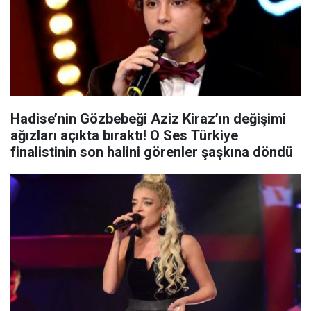
Hadise’nin Gözbebeği Aziz Kiraz’ın değişimi
ağızları açıkta bıraktı! O Ses Türkiye
finalistinin son halini görenler şaşkına döndü