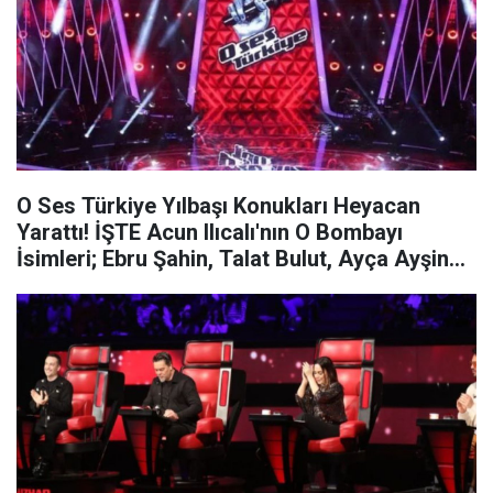
O Ses Türkiye Yılbaşı Konukları Heyacan
Yarattı! İŞTE Acun Ilıcalı'nın O Bombayı
İsimleri; Ebru Şahin, Talat Bulut, Ayça Ayşin
Turan, Hafsanur Sancaktutan, Burcu Özberk,
Aslıhan Malbora...