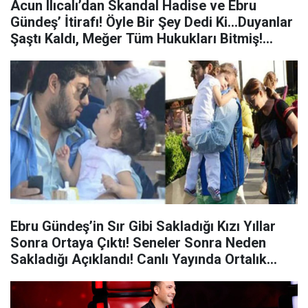
Acun Ilıcalı’dan Skandal Hadise ve Ebru
Gündeş’ İtirafı! Öyle Bir Şey Dedi Ki…Duyanlar
Şaştı Kaldı, Meğer Tüm Hukukları Bitmiş!
“Aramızdaki İlişki…”
Ebru Gündeş’in Sır Gibi Sakladığı Kızı Yıllar
Sonra Ortaya Çıktı! Seneler Sonra Neden
Sakladığı Açıklandı! Canlı Yayında Ortalık
Karıştı! Neler Oluyor?