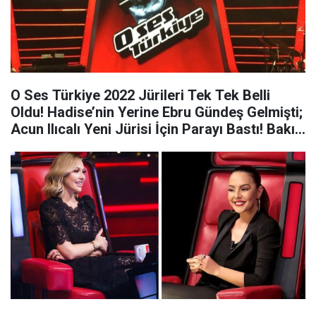
O Ses Türkiye 2022 Jürileri Tek Tek Belli
Oldu! Hadise’nin Yerine Ebru Gündeş Gelmişti;
Acun Ilıcalı Yeni Jürisi İçin Parayı Bastı! Bakın
Kimler Var…