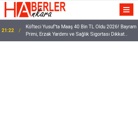
m
Sürücüler Dikkat! Yeni Dönemde 3 İhlal Ehliyet
12:33
İptaline Neden Olacak