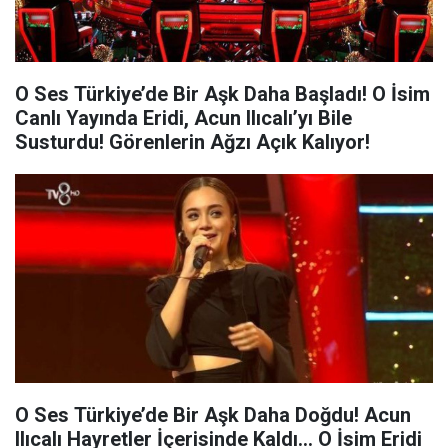
O Ses Türkiye’de Bir Aşk Daha Başladı! O İsim
Canlı Yayında Eridi, Acun Ilıcalı’yı Bile
Susturdu! Görenlerin Ağzı Açık Kalıyor!
O Ses Türkiye’de Bir Aşk Daha Doğdu! Acun
Ilıcalı Hayretler İçerisinde Kaldı… O İsim Eridi