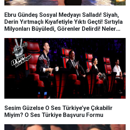
Ebru Gündeş Sosyal Medyayı Salladı! Siyah,
Derin Yırtmaçlı Kıyafetiyle Yıktı Geçti! Sırtıyla
Milyonları Büyüledi, Görenler Delirdi! Neler
Oluyor?
Sesim Güzelse O Ses Türkiye’ye Çıkabilir
Miyim? O Ses Türkiye Başvuru Formu