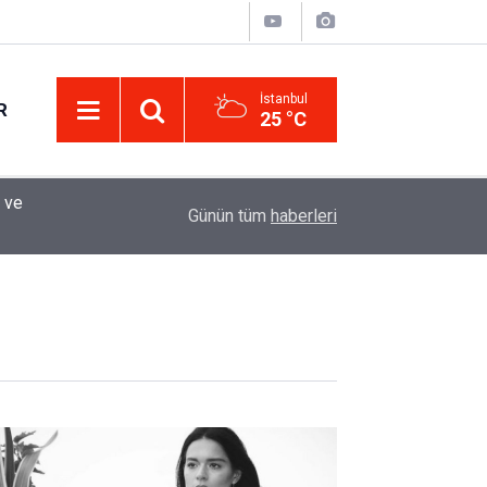
İstanbul
R
25 °C
 ve
12:33
Sürücüler Dikkat! Yeni Dönemde 3 İhlal Ehliyet 
Günün tüm
haberleri