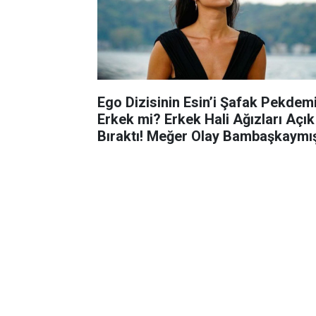
Ego Dizisinin Esin’i Şafak Pekdem
Erkek mi? Erkek Hali Ağızları Açık
Bıraktı! Meğer Olay Bambaşkaymı