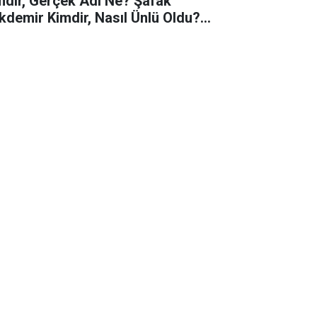
mdir, Gerçek Adı Ne? Şafak
kdemir Kimdir, Nasıl Ünlü Oldu?
fak Pekdemir Kaç Yaşında, Aslen
relidir, Ne Kadar Kazanıyor?