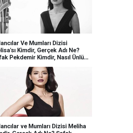
lancılar Ve Mumları Dizisi
lisa'sı Kimdir, Gerçek Adı Ne?
fak Pekdemir Kimdir, Nasıl Ünlü
du? Şafak Pekdemir Kaç Yaşında,
len Nerelidir, Ne Kadar Kazanıyor?
lancılar ve Mumları Dizisi Meliha