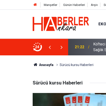
Manşetler
Günün Haberleri
Arşiv
S
EK
rpriz: Hakan Fidan’ı Murat Aygen
Köfteci
24
21:22
Sağlık 
Anasayfa
Sürücü kursu Haberleri
Sürücü kursu Haberleri