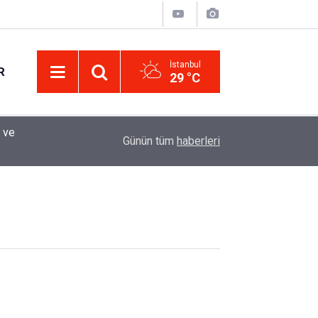
İstanbul
R
29 °C
 ve
12:33
Sürücüler Dikkat! Yeni Dönemde 3 İhlal Ehliyet 
Günün tüm
haberleri