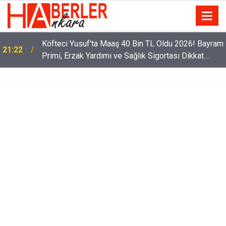
m
Sürücüler Dikkat! Yeni Dönemde 3 İhlal Ehliyet
12:33
İptaline Neden Olacak