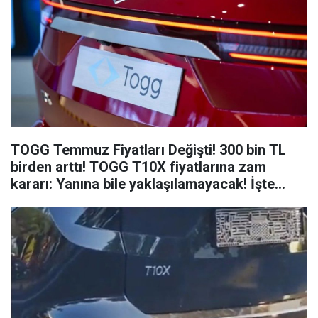
TOGG Temmuz Fiyatları Değişti! 300 bin TL
birden arttı! TOGG T10X fiyatlarına zam
kararı: Yanına bile yaklaşılamayacak! İşte
Güncel Fiyatlar...