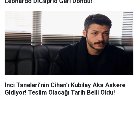
Leonardo DiCaprio Geri Döndü!
İnci Taneleri’nin Cihan’ı Kubilay Aka Askere
Gidiyor! Teslim Olacağı Tarih Belli Oldu!