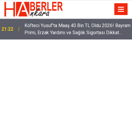
Köfteci Yusuf'ta Maaş 40 Bin TL Oldu 2026! Bayram
21:22
Primi, Erzak Yardımı ve Sağlık Sigortası Dikkat
Çekti
Sürücüler Dikkat! Yeni Dönemde 3 İhlal Ehliyet
12:33
İptaline Neden Olacak