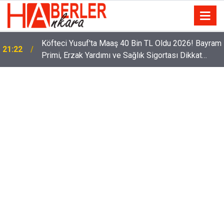
m
Sürücüler Dikkat! Yeni Dönemde 3 İhlal Ehliyet
12:33
İptaline Neden Olacak