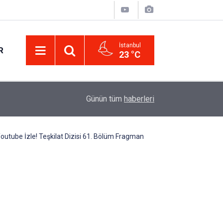
İstanbul
R
23 °C
B Sınıfı Ehliyet Alacaklara Önemli Uyarı: İşte 2
14:11
Günün tüm
haberleri
Maliyet Tutarı!
Youtube İzle! Teşkilat Dizisi 61. Bölüm Fragman