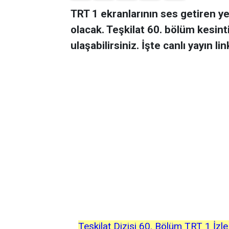
TRT 1 ekranlarının ses getiren ye
olacak. Teşkilat 60. bölüm kesint
ulaşabilirsiniz. İşte canlı yayın l
Teşkilat Dizisi 60. Bölüm TRT 1 İzl