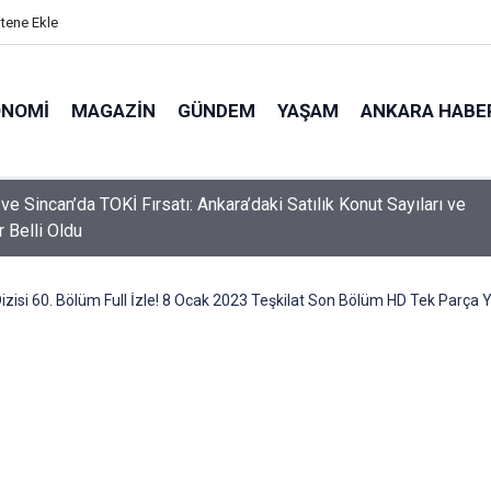
itene Ekle
ONOMI
MAGAZIN
GÜNDEM
YAŞAM
ANKARA HABE
 İzini Dövme Yaptıran Babanın Hüzünlü Vedası! Marshall Yasta...
i!
Dizisi 60. Bölüm Full İzle! 8 Ocak 2023 Teşkilat Son Bölüm HD Tek Parça 