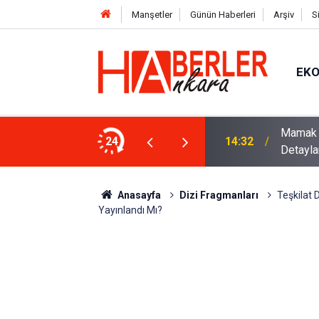
Manşetler
Günün Haberleri
Arşiv
S
EK
 Ankara’daki Satılık Konut Sayıları ve
Ameliyat
24
14:26
Hikayes
Anasayfa
Dizi Fragmanları
Teşkilat 
Yayınlandı Mı?